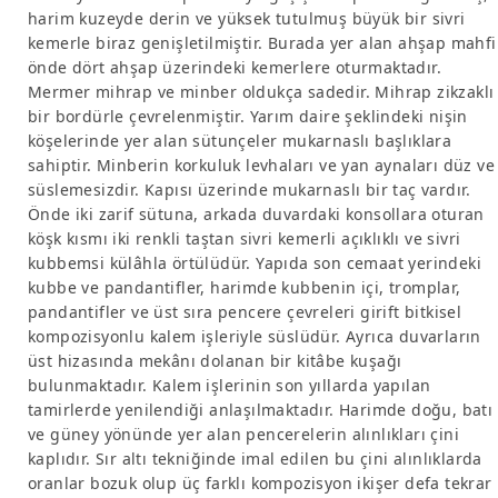
harim kuzeyde derin ve yüksek tutulmuş büyük bir sivri
kemerle biraz genişletilmiştir. Burada yer alan ahşap mahfi
önde dört ahşap üzerindeki kemerlere oturmaktadır.
Mermer mihrap ve minber oldukça sadedir. Mihrap zikzaklı
bir bordürle çevrelenmiştir. Yarım daire şeklindeki nişin
köşelerinde yer alan sütunçeler mukarnaslı başlıklara
sahiptir. Minberin korkuluk levhaları ve yan aynaları düz ve
süslemesizdir. Kapısı üzerinde mukarnaslı bir taç vardır.
Önde iki zarif sütuna, arkada duvardaki konsollara oturan
köşk kısmı iki renkli taştan sivri kemerli açıklıklı ve sivri
kubbemsi külâhla örtülüdür. Yapıda son cemaat yerindeki
kubbe ve pandantifler, harimde kubbenin içi, tromplar,
pandantifler ve üst sıra pencere çevreleri girift bitkisel
kompozisyonlu kalem işleriyle süslüdür. Ayrıca duvarların
üst hizasında mekânı dolanan bir kitâbe kuşağı
bulunmaktadır. Kalem işlerinin son yıllarda yapılan
tamirlerde yenilendiği anlaşılmaktadır. Harimde doğu, batı
ve güney yönünde yer alan pencerelerin alınlıkları çini
kaplıdır. Sır altı tekniğinde imal edilen bu çini alınlıklarda
oranlar bozuk olup üç farklı kompozisyon ikişer defa tekrar