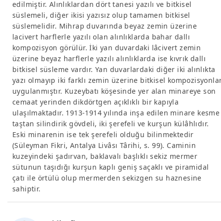
edilmiştir. Alınlıklardan dört tanesi yazılı ve bitkisel
süslemeli, diğer ikisi yazısız olup tamamen bitkisel
süslemelidir. Mihrap duvarında beyaz zemin üzerine
lacivert harflerle yazılı olan alınlıklarda bahar dallı
kompozisyon görülür. İki yan duvardaki lâcivert zemin
üzerine beyaz harflerle yazılı alınlıklarda ise kıvrık dallı
bitkisel süsleme vardır. Yan duvarlardaki diğer iki alınlıkta
yazı olmayıp iki farklı zemin üzerine bitkisel kompozisyonla
uygulanmıştır. Kuzeybatı köşesinde yer alan minareye son
cemaat yerinden dikdörtgen açıklıklı bir kapıyla
ulaşılmaktadır. 1913-1914 yılında inşa edilen minare kesme
taştan silindirik gövdeli, iki şerefeli ve kurşun külâhlıdır.
Eski minarenin ise tek şerefeli olduğu bilinmektedir
(Süleyman Fikri, Antalya Livâsı Târihi, s. 99). Caminin
kuzeyindeki şadırvan, baklavalı başlıklı sekiz mermer
sütunun taşıdığı kurşun kaplı geniş saçaklı ve piramidal
çatı ile örtülü olup mermerden sekizgen su haznesine
sahiptir.