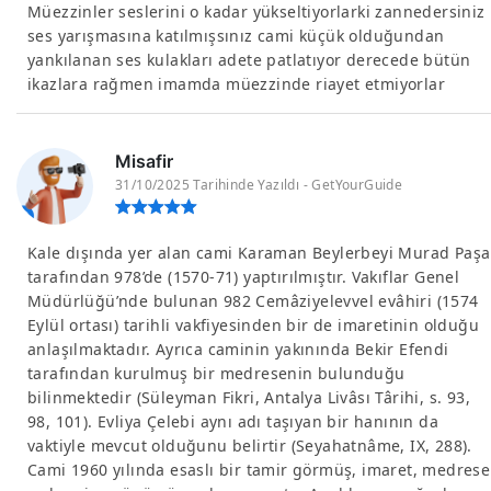
Müezzinler seslerini o kadar yükseltiyorlarki zannedersiniz
ses yarışmasına katılmışsınız cami küçük olduğundan
yankılanan ses kulakları adete patlatıyor derecede bütün
ikazlara rağmen imamda müezzinde riayet etmiyorlar
Misafir
31/10/2025 Tarihinde Yazıldı - GetYourGuide
Kale dışında yer alan cami Karaman Beylerbeyi Murad Paşa
tarafından 978’de (1570-71) yaptırılmıştır. Vakıflar Genel
Müdürlüğü’nde bulunan 982 Cemâziyelevvel evâhiri (1574
Eylül ortası) tarihli vakfiyesinden bir de imaretinin olduğu
anlaşılmaktadır. Ayrıca caminin yakınında Bekir Efendi
tarafından kurulmuş bir medresenin bulunduğu
bilinmektedir (Süleyman Fikri, Antalya Livâsı Târihi, s. 93,
98, 101). Evliya Çelebi aynı adı taşıyan bir hanının da
vaktiyle mevcut olduğunu belirtir (Seyahatnâme, IX, 288).
Cami 1960 yılında esaslı bir tamir görmüş, imaret, medrese