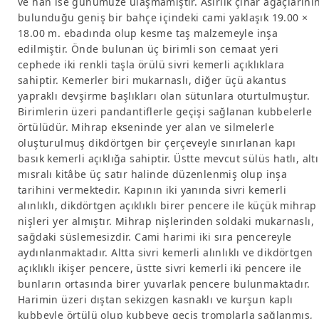
ve han ise günümüze ulaşmamıştır. Asırlık çınar ağaçlarını
bulunduğu geniş bir bahçe içindeki cami yaklaşık 19.00 ×
18.00 m. ebadında olup kesme taş malzemeyle inşa
edilmiştir. Önde bulunan üç birimli son cemaat yeri
cephede iki renkli taşla örülü sivri kemerli açıklıklara
sahiptir. Kemerler biri mukarnaslı, diğer üçü akantus
yapraklı devşirme başlıkları olan sütunlara oturtulmuştur.
Birimlerin üzeri pandantiflerle geçişi sağlanan kubbelerle
örtülüdür. Mihrap ekseninde yer alan ve silmelerle
oluşturulmuş dikdörtgen bir çerçeveyle sınırlanan kapı
basık kemerli açıklığa sahiptir. Üstte mevcut sülüs hatlı, altı
mısralı kitâbe üç satır halinde düzenlenmiş olup inşa
tarihini vermektedir. Kapının iki yanında sivri kemerli
alınlıklı, dikdörtgen açıklıklı birer pencere ile küçük mihrap
nişleri yer almıştır. Mihrap nişlerinden soldaki mukarnaslı,
sağdaki süslemesizdir. Cami harimi iki sıra pencereyle
aydınlanmaktadır. Altta sivri kemerli alınlıklı ve dikdörtgen
açıklıklı ikişer pencere, üstte sivri kemerli iki pencere ile
bunların ortasında birer yuvarlak pencere bulunmaktadır.
Harimin üzeri dıştan sekizgen kasnaklı ve kurşun kaplı
kubbeyle örtülü olup kubbeye geçiş tromplarla sağlanmış,