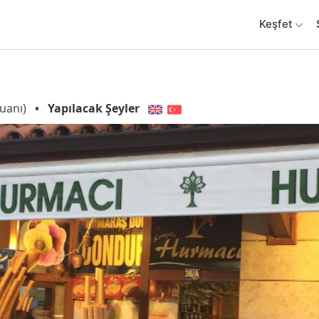
Keşfet
uanı)
•
Yapılacak Şeyler