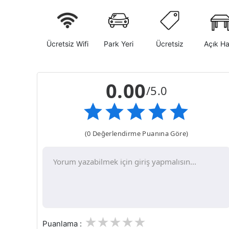
Ücretsiz Wifi
Park Yeri
Ücretsiz
Açık H
0.00
/5.0
(0 Değerlendirme Puanına Göre)
1
2
3
4
5
Puanlama :