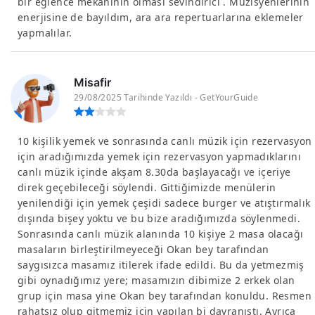
bir eğlence mekanının olması sevindirici . Müzisyenlerinin
enerjisine de bayıldım, ara ara repertuarlarına eklemeler
yapmalılar.
Misafir
29/08/2025 Tarihinde Yazıldı - GetYourGuide
10 kişilik yemek ve sonrasında canlı müzik için rezervasyon
için aradığımızda yemek için rezervasyon yapmadıklarını
canlı müzik içinde akşam 8.30da başlayacağı ve içeriye
direk geçebileceği söylendi. Gittiğimizde menülerin
yenilendiği için yemek çeşidi sadece burger ve atıştırmalık
dışında bişey yoktu ve bu bize aradığımızda söylenmedi.
Sonrasında canlı müzik alanında 10 kişiye 2 masa olacağı
masaların birleştirilmeyeceği Okan bey tarafından
saygısızca masamız itilerek ifade edildi. Bu da yetmezmiş
gibi oynadığımız yere; masamızın dibimize 2 erkek olan
grup için masa yine Okan bey tarafından konuldu. Resmen
rahatsız olup gitmemiz için yapılan bi davranıştı. Ayrıca