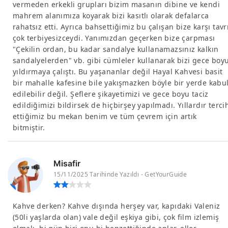
vermeden erkekli grupları bizim masanın dibine ve kendi
mahrem alanımıza koyarak bizi kasıtlı olarak defalarca
rahatsız etti. Ayrıca bahsettiğimiz bu çalışan bize karşı tavr
çok terbiyesizceydi. Yanımızdan geçerken bize çarpması
"Çekilin ordan, bu kadar sandalye kullanamazsınız kalkın
sandalyelerden" vb. gibi cümleler kullanarak bizi gece boy
yıldırmaya çalıştı. Bu yaşananlar değil Hayal Kahvesi basit
bir mahalle kafesine bile yakışmazken böyle bir yerde kabu
edilebilir değil. Şeflere şikayetimizi ve gece boyu taciz
edildiğimizi bildirsek de hiçbirşey yapılmadı. Yıllardır terci
ettiğimiz bu mekan benim ve tüm çevrem için artık
bitmiştir.
Misafir
15/11/2025 Tarihinde Yazıldı - GetYourGuide
Kahve derken? Kahve dışında herşey var, kapıdaki Valeniz
(50li yaşlarda olan) vale değil eşkiya gibi, çok film izlemiş