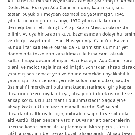
Ali Efendi de minber koydurarak camiye çevirtmiştir. Ahmet
Dede, Hacı Hüseyin Ağa Camii’nin giriş kapısı karşısına
taştan büyük bir meydan çeşmesi de yaptırmıştır. 1945
yılında onarım gören camiyi, 1970 yılında da koruma
derneği tamir ettirilmiştir. Arap Kapısı Mescidi olarak da
bilinir. Avluya bir Arap’ın kuyu kazmasından dolayı bu ismi
verildiği rivayet edilir. Hacı Hüseyin Ağa Camii’ni, Halvetî-
Sünbülî tarikatı tekke olarak da kullanmıştır. Cumhuriyet
döneminde tekkelerin kapatılması ile bina cami olarak
kullanılmaya devam etmiştir. Hacı Hüseyin Ağa Camii, kare
planlı ve moloz taşla inşa edilmiştir. Sonradan ahşap olarak
yapılmış son cemaat yeri ve önüne camekânlı ayakkabılık
yapılmıştır. Son cemaat yerinde solda imam odası, sağda
üst mahfil merdiveni bulunmaktadır. Harimde, giriş kapısı
duvarının üzeri boydan boya, ahşap dört direk üstünde ve
ahşap korkuluklu üst mahfil bulunmaktadır. Sağda yine
ahşap korkuluklu müezzin mahalli vardır. Sağ ve sol
duvarlarda altlı-üstlü üçer, mihrabın sağında ve solunda
altlı-üstlü ikişer pencere vardır. Duvarlar alt pencerelerin
üzerine kadar lambri ile kaplanmıştır. Mihrap çini, kürsü
cilâlı ahşap, minber beyaz boyalı ahşaptandır. Ahşap tavan,