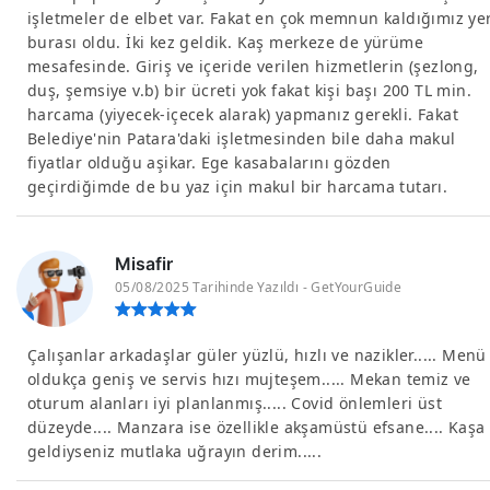
işletmeler de elbet var. Fakat en çok memnun kaldığımız ye
burası oldu. İki kez geldik. Kaş merkeze de yürüme
mesafesinde. Giriş ve içeride verilen hizmetlerin (şezlong,
duş, şemsiye v.b) bir ücreti yok fakat kişi başı 200 TL min.
harcama (yiyecek-içecek alarak) yapmanız gerekli. Fakat
Belediye'nin Patara'daki işletmesinden bile daha makul
fiyatlar olduğu aşikar. Ege kasabalarını gözden
geçirdiğimde de bu yaz için makul bir harcama tutarı.
Misafir
05/08/2025 Tarihinde Yazıldı - GetYourGuide
Çalışanlar arkadaşlar güler yüzlü, hızlı ve nazikler..... Menü
oldukça geniş ve servis hızı mujteşem..... Mekan temiz ve
oturum alanları iyi planlanmış..... Covid önlemleri üst
düzeyde.... Manzara ise özellikle akşamüstü efsane.... Kaşa
geldiyseniz mutlaka uğrayın derim.....