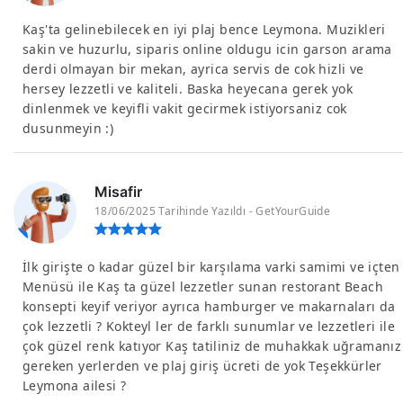
Kaş'ta gelinebilecek en iyi plaj bence Leymona. Muzikleri
sakin ve huzurlu, siparis online oldugu icin garson arama
derdi olmayan bir mekan, ayrica servis de cok hizli ve
hersey lezzetli ve kaliteli. Baska heyecana gerek yok
dinlenmek ve keyifli vakit gecirmek istiyorsaniz cok
dusunmeyin :)
Misafir
18/06/2025 Tarihinde Yazıldı - GetYourGuide
İlk girişte o kadar güzel bir karşılama varki samimi ve içten
Menüsü ile Kaş ta güzel lezzetler sunan restorant Beach
konsepti keyif veriyor ayrıca hamburger ve makarnaları da
çok lezzetli ? Kokteyl ler de farklı sunumlar ve lezzetleri ile
çok güzel renk katıyor Kaş tatiliniz de muhakkak uğramanız
gereken yerlerden ve plaj giriş ücreti de yok Teşekkürler
Leymona ailesi ?