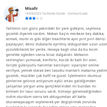
Misafir
19/09/2025 Tarihinde Yazıldı - GetYourGuide
Tatilimin son günü yakındaki bir yere gideyim, Leymona
güzeldi diyerek vardım. Mekan Kaş’ın merkeze beş dakika;
asma6, mumi vs gibi diğer beachlerle aynı pırıl pırıl denizi
paylaşıyor; deniz dubalarla ayrılmış oldugundan uzun uzu
yüzülebilecek bir yerde. Havaya baglı olsa da bu kısım
genelde ogleden sonra biraz dalgalıdır. Mekanın
sezlongları yumusak, konforlu, kücük iki katlı bir alan.
Girişte güleryüzlü hanımlar karsılıyor; siparişler online
veriliyor, yemek olarak ben tavuklu mantarlı makarna yedi
güzeldi, müzikler çok hafif ve güzel. İşletmenin olumsuz
yönlerine gelince anlıyorum eylül ortası geldiğimden
çalışanlar yorgun ama gençliklerinden mi bundan mı
bilmem bir tavır sorunu vardı. Kimseyi göremediğimden
indim oturdum sonra tek oldugumdan alt katta
oturamayacagım soylenerek yer degiştirmek zorunda