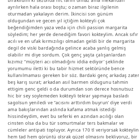
bırakıldım ki sezonda hic lafım olmaz ama mekandan
ayrılırken hala orası boştu; o zaman biraz ilgilenin
oturmadan yakalayın derim. İkincisi son günüm
oldugundan ve gecen yıl içtiğim kokteyli çok
beğendiğimden yaza veda için chili passion margarita
söyledim; her yerde denediğim favori kokteylim. Ancak sıfır
acılı ve en ufak kırmızılıgı olmadan geldi bir de margarita
degil de viski bardağında gelince acaba yanlış gelmiş
olabilir mi diye sordum. Çok genç yaşta çalışanlardan
kızımız “müşteri acı olmadığını iddia ediyor’ şeklinde
yorumumu iletti ki bu tabir hizmet sektöründe bence
kullanılmaması gereken bir söz. Bardaki genç arkadaş zate
beş karış surat; arkadan asıl barmen oldugunu tahmin
ettigim genc geldi o da durumdan son derece hosnutsuz
hic bir sey soylemeden kokteyli tekrar yapmaya basladı
sagolsun yeniledi ve “acısını arttırdım buyrun’ diye verdi
ama bakışlarından aslında kafama atmak istediği
hissindeydim, evet bu seferki en azından acılığı olan
cinsten olsa da bu tür somurtmalar ters bakmalar ve
cümleler antipati topluyor. Ayrıca 170 tl veriyorsak kokteylin
hem tad hem görüntü olsrak güzel olmasını bekliyoruz, bir