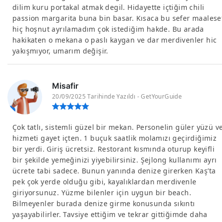
dilim kuru portakal atmak degil. Hidayette içtiğim chili
passion margarita buna bin basar. Kısaca bu sefer maalese
hiç hoşnut ayrılamadım çok istediğim hakde. Bu arada
hakikaten o mekana o paslı kaygan ve dar merdivenler hic
yakışmıyor, umarım değişir.
Misafir
20/09/2025 Tarihinde Yazıldı - GetYourGuide
Çok tatlı, sistemli güzel bir mekan. Personelin güler yüzü v
hizmeti gayet içten. 1 buçuk saatlik molamızı geçirdiğimiz
bir yerdi. Giriş ücretsiz. Restorant kısmında oturup keyifli
bir şekilde yemeğinizi yiyebilirsiniz. Şejlong kullanımı ayrı
ücrete tabi sadece. Bunun yanında denize girerken Kaş’ta
pek çok yerde olduğu gibi, kayalıklardan merdivenle
giriyorsunuz. Yüzme bilenler için uygun bir beach.
Bilmeyenler burada denize girme konusunda sıkıntı
yaşayabilirler. Tavsiye ettiğim ve tekrar gittiğimde daha