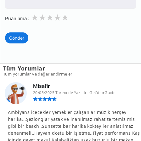
1
2
3
4
5
Puanlama :
Gönder
Tüm Yorumlar
Tüm yorumlar ve değerlendirmeler
Misafir
20/05/2025 Tarihinde Yazıldı - GetYourGuide
Ambiyans icecekler yemekler çalışanlar müzik herşey
harika...Şezlonglar yatak ve inanılmaz rahat tertemiz mis
gibi bir beach..Sunsette bar harika kokteyller anlatılmaz
denenmeli..Hayvan dostu bir işletme..Fiyat performans Kaş
içinde gayet makul.Kalabaliktan uzak huzurlu bir mekan