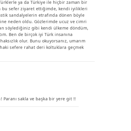
Türklerle ya da Türkiye ile hiçbir zaman bir
bu sefer ziyaret ettiğimde, kendi iyilikleri
plastik sandalyelerin etrafında dönen böyle
sine neden oldu. Gözlerimde ucuz ve cimri
an söylediğiniz gibi kendi ülkeme döndüm,
ım. Ben de birçok iyi Türk insanına
haksızlık olur. Bunu okuyorsanız, umarım
ahaki sefere rahat deri koltuklara geçmek
 Paranı sakla ve başka bir yere git !!