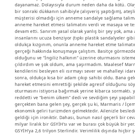
dayanamaz. Dolayısıyla durum neden daha da kötü. Olay
bir sonraki dükkanın sahibiyle (alışveriş yaptığım), ateşl
müşterisi olmadığı için anneme sandalye sağlama talimat
anneme hareket etmesi talimatını verdi ve masaya ve tes
devam etti. Sanırım yasal olarak yanlış bir şey yok, ama 
insanlarını ucuza benziyor (tıpkı plastik sandalyeler gi
oldukça kızgınım, onunla anneme hareket etme talimatı
gerçeği hakkında konuşmaya çalıştım. Basitçe görmezden
olduğunu ve “İngiliz halkının” üzerine oturmasını iste
çıldırdım ve şok oldum, ama şaşırmadım. Maalesef Marma
kendilerini besleyen eli ısırmayı sever ve mahalleyi idare
sonra, oldukça kısa bir adam çıkıp sahibi oldu. Bana g
hareket etmesini emrettiği şekilde agresif olduğunu sö
oturmasını istiyorsa bağırmak yerine kibarca sormaktı. 
reddetti ve “benim ülkem” dedi ve sevdiğim şeyi yapabi
gerçekten bana gelen şey, gerçek şu ki, Marmaris / İçem
ekonomik geliri turizmden gelmektedir. Ailenizle besle
geldiği için ironiktir. Dahası, bunun nasıl geçerli bir 
milyar liralık bir GSYİH’sı var ve burası çok büyük bir ye
GSYİH'ya 2,6 trilyon Sterlindir. Verimlilik dışında hiçb