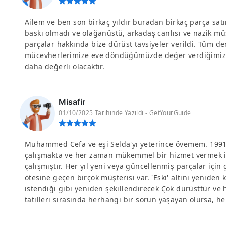
Ailem ve ben son birkaç yıldır buradan birkaç parça sat
baskı olmadı ve olağanüstü, arkadaş canlısı ve nazik müş
parçalar hakkında bize dürüst tavsiyeler verildi. Tüm de
mücevherlerimize eve döndüğümüzde değer verdiğimizde
daha değerli olacaktır.
Misafir
01/10/2025 Tarihinde Yazıldı - GetYourGuide
Muhammed Cefa ve eşi Selda'yı yeterince övemem. 1991
çalışmakta ve her zaman mükemmel bir hizmet vermek iç
çalışmıştır. Her yıl yeni veya güncellenmiş parçalar için
ötesine geçen birçok müşterisi var. 'Eski' altını yenide
istendiği gibi yeniden şekillendirecek Çok dürüsttür 
tatilleri sırasında herhangi bir sorun yaşayan olursa, h