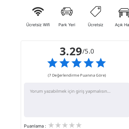
Ücretsiz Wifi
Park Yeri
Ücretsiz
Açık H
3.29
/5.0
(7 Değerlendirme Puanına Göre)
1
2
3
4
5
Puanlama :