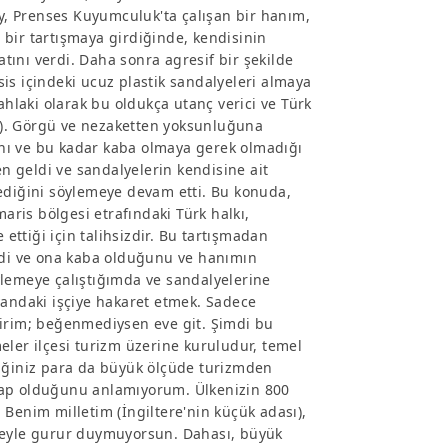
, Prenses Kuyumculuk'ta çalışan bir hanım,
i bir tartışmaya girdiğinde, kendisinin
ını verdi. Daha sonra agresif bir şekilde
is içindeki ucuz plastik sandalyeleri almaya
ahlaki olarak bu oldukça utanç verici ve Türk
bi). Görgü ve nezaketten yoksunluğuna
nı ve bu kadar kaba olmaya gerek olmadığı
 geldi ve sandalyelerin kendisine ait
mediğini söylemeye devam etti. Bu konuda,
ris bölgesi etrafındaki Türk halkı,
 ettiği için talihsizdir. Bu tartışmadan
eldi ve ona kaba olduğunu ve hanımın
ylemeye çalıştığımda ve sandalyelerine
yandaki işçiye hakaret etmek. Sadece
lirim; beğenmediysen eve git. Şimdi bu
eler ilçesi turizm üzerine kuruludur, temel
diğiniz para da büyük ölçüde turizmden
cevap olduğunu anlamıyorum. Ülkenizin 800
r. Benim milletim (İngiltere'nin küçük adası),
ir şeyle gurur duymuyorsun. Dahası, büyük