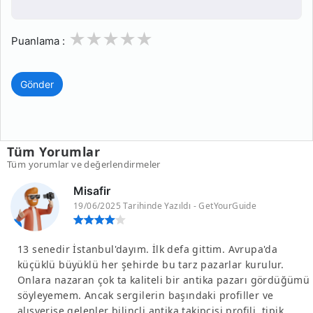
1
2
3
4
5
Puanlama :
Gönder
Tüm Yorumlar
Tüm yorumlar ve değerlendirmeler
Misafir
19/06/2025 Tarihinde Yazıldı - GetYourGuide
13 senedir İstanbul'dayım. İlk defa gittim. Avrupa'da
küçüklü büyüklü her şehirde bu tarz pazarlar kurulur.
Onlara nazaran çok ta kaliteli bir antika pazarı gördüğümü
söyleyemem. Ancak sergilerin başındaki profiller ve
alışverişe gelenler bilinçli antika takipçisi profili, tipik