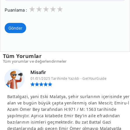
1
2
3
4
5
Puanlama :
Gönder
Tüm Yorumlar
Tüm yorumlar ve değerlendirmeler
Misafir
01/01/2025 Tarihinde Yazıldı - GetYourGuide
Battalgazi, yani Eski Malatya, şehir surlarının içerisinde yer
alan ve bugün büyük çapta yenilenmiş olan Mescit; Emiru-l
Azam Ömer Bey tarafından H:971 / M: 1563 tarihinde
yapılmıştır. Ayrıca kitabede Emir Bey’in aile efradından
bazılarının isimleri geçmektedir. Bu zat Battal Gazi
destanlarında adı geçen Emir Ömer olmayıp Malatya’da