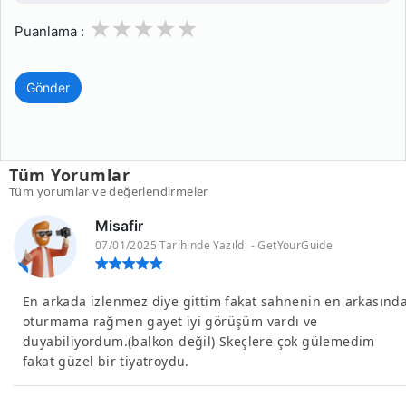
1
2
3
4
5
Puanlama :
Gönder
Tüm Yorumlar
Tüm yorumlar ve değerlendirmeler
Misafir
07/01/2025 Tarihinde Yazıldı - GetYourGuide
En arkada izlenmez diye gittim fakat sahnenin en arkasınd
oturmama rağmen gayet iyi görüşüm vardı ve
duyabiliyordum.(balkon değil) Skeçlere çok gülemedim
fakat güzel bir tiyatroydu.