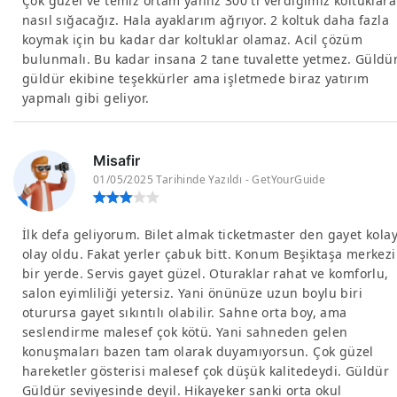
Çok güzel ve temiz ortam yanlız 300 tl verdiğimiz koltuklara
nasıl sığacağız. Hala ayaklarım ağrıyor. 2 koltuk daha fazla
koymak için bu kadar dar koltuklar olamaz. Acil çözüm
bulunmalı. Bu kadar insana 2 tane tuvalette yetmez. Güldü
güldür ekibine teşekkürler ama işletmede biraz yatırım
yapmalı gibi geliyor.
Misafir
01/05/2025 Tarihinde Yazıldı - GetYourGuide
İlk defa geliyorum. Bilet almak ticketmaster den gayet kola
olay oldu. Fakat yerler çabuk bitt. Konum Beşiktaşa merkezi
bir yerde. Servis gayet güzel. Oturaklar rahat ve komforlu,
salon eyimliliği yetersiz. Yani önünüze uzun boylu biri
oturursa gayet sıkıntılı olabilir. Sahne orta boy, ama
seslendirme malesef çok kötü. Yani sahneden gelen
konuşmaları bazen tam olarak duyamıyorsun. Çok güzel
hareketler gösterisi malesef çok düşük kalitedeydi. Güldür
Güldür seviyesinde deyil. Hikayeker sanki orta okul