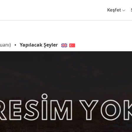
Keşfet
uanı)
•
Yapılacak Şeyler