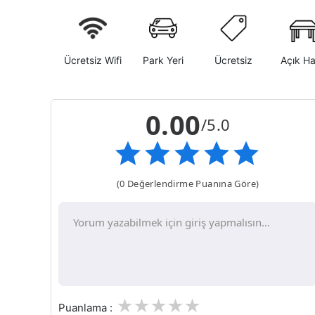
Ücretsiz Wifi
Park Yeri
Ücretsiz
Açık H
0.00
/5.0
(0 Değerlendirme Puanına Göre)
1
2
3
4
5
Puanlama :