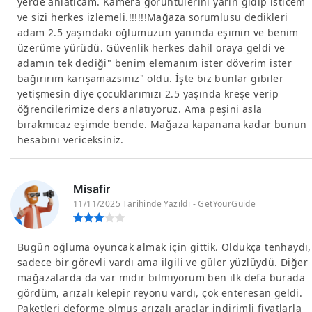
yerde anlatıcam. Kamera görüntülerini yarın gidip isticem
ve sizi herkes izlemeli.!!!!!!Mağaza sorumlusu dedikleri
adam 2.5 yaşındaki oğlumuzun yanında eşimin ve benim
üzerüme yürüdü. Güvenlik herkes dahil oraya geldi ve
adamın tek dediği" benim elemanım ister döverim ister
bağırırım karışamazsınız" oldu. İşte biz bunlar gibiler
yetişmesin diye çocuklarımızı 2.5 yaşında kreşe verip
öğrencilerimize ders anlatıyoruz. Ama peşini asla
bırakmıcaz eşimde bende. Mağaza kapanana kadar bunun
hesabını vericeksiniz.
Misafir
11/11/2025 Tarihinde Yazıldı - GetYourGuide
Bugün oğluma oyuncak almak için gittik. Oldukça tenhaydı,
sadece bir görevli vardı ama ilgili ve güler yüzlüydü. Diğer
mağazalarda da var mıdır bilmiyorum ben ilk defa burada
gördüm, arızalı kelepir reyonu vardı, çok enteresan geldi.
Paketleri deforme olmuş arızalı araçlar indirimli fiyatlarla