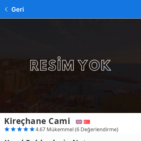
Geri
Kireçhane Cami
4.67 Mükemmel (6 Değerlendirme)