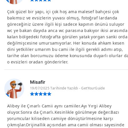
Çok güzel bir yapı, içi çok hoş ama malesef bahçesi çok
bakımsız ve evsizlerin yuvası olmuş, fotoğraf lardanda
göreceğiniz üzere ilgili kişi sadece kapının önünü suluyor
wc ye bakan dayıda anca wc parasına bakıyor ikisi arasında
kalan bölgedeki fotoğrafta görülen yatak yorgan sanki orda
değilmişcesine umursamıyorlar. Her konuda ahkam kesen
dini yetkililer umarım bu cami ile ilgili gerekli adımı atıp,
tarihe olan borcumuzu ödeme konusunda duyarlı olurlar d
o evsizleri oradan gönderirler.
Misafir
19/07/2025 Tarihinde Yazıldı - GetYourGuide
Alibey ile Çınarlı Camii aynı camiiler.Ayı Yırgi Alibey
oluyor.Sonra da Çınarlı.Kesinlikle görülmeye değer.Bazı
yorumcular kiliseden camiiye dönüştürlmesine karşı
çıkmışlar.Orijinallik açısından ama camii olması sayesinde