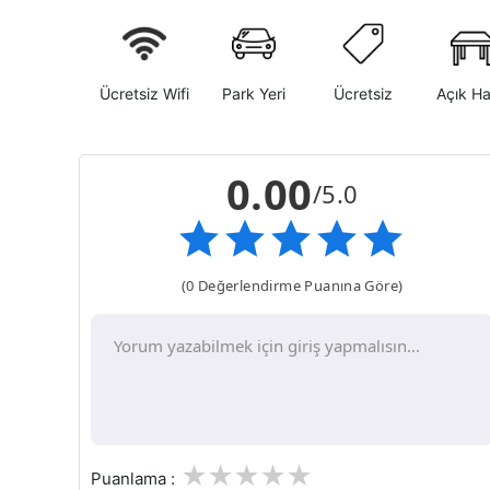
Ücretsiz Wifi
Park Yeri
Ücretsiz
Açık H
0.00
/5.0
(0 Değerlendirme Puanına Göre)
1
2
3
4
5
Puanlama :