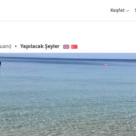
Keşfet
uanı)
•
Yapılacak Şeyler