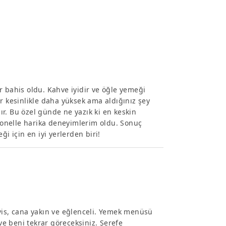
r bahis oldu. Kahve iyidir ve öğle yemeği
lar kesinlikle daha yüksek ama aldığınız şey
dır. Bu özel günde ne yazık ki en keskin
onelle harika deneyimlerim oldu. Sonuç
i için en iyi yerlerden biri!
Servis, cana yakın ve eğlenceli. Yemek menüsü
 ve beni tekrar göreceksiniz. Şerefe