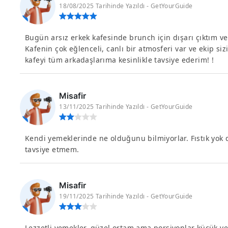
18/08/2025 Tarihinde Yazıldı - GetYourGuide
Bugün arsız erkek kafesinde brunch için dışarı çıktım v
Kafenin çok eğlenceli, canlı bir atmosferi var ve ekip siz
kafeyi tüm arkadaşlarıma kesinlikle tavsiye ederim! !
Misafir
13/11/2025 Tarihinde Yazıldı - GetYourGuide
Kendi yemeklerinde ne olduğunu bilmiyorlar. Fıstık yok de
tavsiye etmem.
Misafir
19/11/2025 Tarihinde Yazıldı - GetYourGuide
Lezzetli yemekler, güzel ortam ama porsiyonlar küçük v