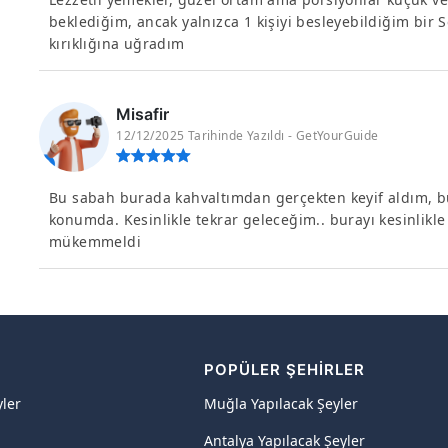
beklediğim, ancak yalnızca 1 kişiyi besleyebildiğim bir S
kırıklığına uğradım
Misafir
12/12/2025 Tarihinde Yazıldı - GetYourGuide
Bu sabah burada kahvaltımdan gerçekten keyif aldım, bur
konumda. Kesinlikle tekrar geleceğim.. burayı kesinlikle
mükemmeldi
R
POPÜLER ŞEHIRLER
yler
Muğla Yapılacak Şeyler
Antalya Yapılacak Şeyler