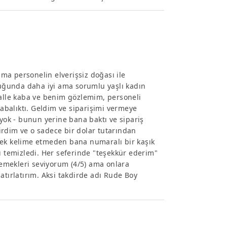
ma personelin elverişsiz doğası ile
uğunda daha iyi ama sorumlu yaşlı kadın
malle kaba ve benim gözlemim, personeli
balıktı. Geldim ve siparişimi vermeye
 yok - bunun yerine bana baktı ve sipariş
itirdim ve o sadece bir dolar tutarından
tek kelime etmeden bana numaralı bir kaşık
ı temizledi. Her seferinde "teşekkür ederim"
emekleri seviyorum (4/5) ama onlara
atırlatırım. Aksi takdirde adı Rude Boy