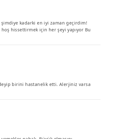
e şimdiye kadarki en iyi zaman geçirdim!
i hoş hissettirmek için her şeyi yapıyor Bu
yip birini hastanelik etti. Alerjiniz varsa
e yemekler pahalı. Büyük olmasını