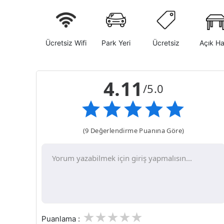
Ücretsiz Wifi
Park Yeri
Ücretsiz
Açık H
4.11
/5.0
(9 Değerlendirme Puanına Göre)
1
2
3
4
5
Puanlama :