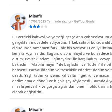
Misafir
17/07/2025 Tarihinde Yazıldı - GetYourGuide
Bu yerdeki kahveyi ve yemeği gerçekten çok seviyorum a
gerçekten mücadele ediyorum. Erkek sahibi burada old
olduğunda tamamen farklı bir his veriyor. O en iyi ihti
kenara koymasıdır. Bugün, o sorumluydu ve bu sadece ka
gittim. PoS'taki adamı "günaydın" ile karşıladım - cevap
bekledim. “Alabilir miyim” ile başladım ve “lütfen” ile b
bahsetti. Parayı ödedim ve “teşekkür ederim” dedim ve 
uzattı. Yaşlı kadın kahvemi, kahvaltımı getirdi ve masam
dedim ama o döndü ve hiçbir şey söylemedi. Buradaki y
misafirperverlik ve görgü açısından önemli olduklarını h
olarak değiştirin.
Misafir