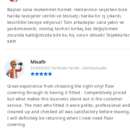
Baştan sona mükemmel hizmet. Halılarımızı seçerken bize
harika tavsiyeler verildi ve tesisatçı harika bir iş çıkardı,
kesinlikle tavsiye ediyoruz! Tüm arkadaşlar cana yakın ve
yardımseverdi, montaj tarihini birkaç kez değiştirmek
zorunda kaldığımızda bile bu hiç sorun olmadı! Teşekkürler
KRP!
Misafir
23/06/2025 Tarihinde Yazıldı - GetYourGuide
Great experience from choosing the right vinyl floor
covering through to having it fitted . Competitively priced
but what makes this business stand out is the customer
service. The men who fitted it were polite, professional and
cleaned up and checked all was satisfactory before leaving
I will definitely be returning when I next need floor
covering