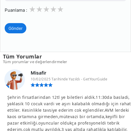
1
2
3
4
5
Puanlama :
Gönder
Tüm Yorumlar
Tüm yorumlar ve değerlendirmeler
Misafir
10/02/2025 Tarihinde Yazıldı - GetYourGuide
Şehrin firsatlarindan 12tl ye biletleri aldik.11:30da basladi,
yaklasik 10 cocuk vardi ve aşırı kalabalık olmadığı için rahat
ettiler. Kesinlikle tavsiye ederim cok eglendiler.AVM lerdeki
kaos ortamına girmeden,mütevazi bir ortamda,keyifli bir
pazar etkinliği.oyuncular oldukça profesyoneldi tebrik
ederim.çok mutlu ayrıldık.3 yaş altıda rahatlikla katılabilir.