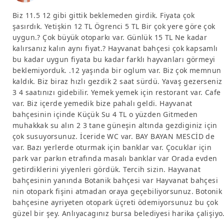
Biz 11.5 12 gibi gittik beklemeden girdik. Fiyata çok
şasırdık. Yetişkin 12 TL Ögrenci 5 TL Bir çok yere göre çok
uygun.? Çok büyük otoparkı var. Günlük 15 TL Ne kadar
kalırsanız kalın aynı fiyat.? Hayvanat bahçesi çok kapsamlı
bu kadar uygun fiyata bu kadar farklı hayvanları görmeyi
beklemiyorduk. .12 yaşında bir oglum var. Biz çok memnun
kaldık. Biz biraz hızlı gezdik 2 saat sürdü. Yavaş gezerseniz
3 4 saatınızı gidebilir. Yemek yemek için restorant var. Cafe
var. Biz içerde yemedik bize pahalı geldi. Hayvanat
bahçesinin içinde Küçük Su 4 TL o yüzden Gitmeden
muhakkak su alın 2 3 tane güneşin altında gezdiginiz için
çok susuyorsunuz. İceride WC var. BAY BAYAN MESCİD de
var. Bazı yerlerde oturmak için banklar var. Çocuklar için
park var parkın etrafında masalı banklar var Orada evden
getirdiklerini yiyenleri gördük. Tercih sizin. Hayvanat
bahçesinin yanında Botanik bahçesi var Hayvanat bahçesi
nin otopark fişini atmadan oraya geçebiliyorsunuz. Botonik
bahçesine ayriyeten otopark üçreti ödemiyorsunuz bu çok
güzel bir şey. Anlıyacagınız bursa belediyesi harika çalişiyo