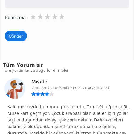
1
2
3
4
5
Puanlama :
Gönder
Tüm Yorumlar
Tüm yorumlar ve değerlendirmeler
Misafir
23/05/2025 Tarihinde Yazıldı - GetYourGuide
Kale merkezde bulunup giriş ücretli. Tam 10tl öğrenci 5tl.
Müze kart geçmiyor. Çocuk arabasi olan aileler için yollar
taşlı oldugundan dolayı çok zorlanabilir. Daha önceleri
bakımsız olduğundan şimdi biraz daha hale gelmiş
durumda. İçeride bir adet yerel işletme bulunmakta çay