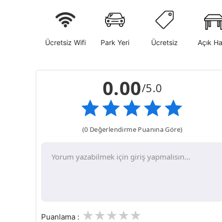
Ücretsiz Wifi
Park Yeri
Ücretsiz
Açık H
0.00
/5.0
(0 Değerlendirme Puanına Göre)
1
2
3
4
5
Puanlama :