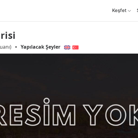
Keşfet
risi
uanı)
•
Yapılacak Şeyler