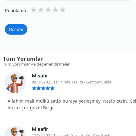
1
2
3
4
5
Puanlama :
Gönder
Tüm Yorumlar
Tüm yorumlar ve değerlendirmeler
Misafir
09/01/2025 Tarihinde Yazıldı - GetYourGuide
Allahim mali mülkü satip buraya yerleşmeyi nasip etsin. Co
huzur çok güzel Birgi
Misafir
12/01/2025 Tarihinde Yazıldı - GetYourGuide