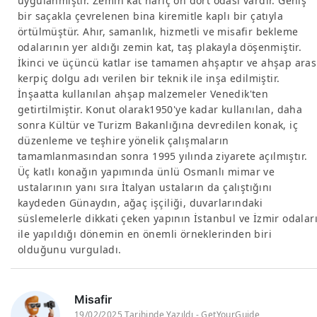
uygulanmıştır. Zemin kat hariç on dört odası vardır. Geniş
bir saçakla çevrelenen bina kiremitle kaplı bir çatıyla
örtülmüştür. Ahır, samanlık, hizmetli ve misafir bekleme
odalarının yer aldığı zemin kat, taş plakayla döşenmiştir.
İkinci ve üçüncü katlar ise tamamen ahşaptır ve ahşap aras
kerpiç dolgu adı verilen bir teknik ile inşa edilmiştir.
İnşaatta kullanılan ahşap malzemeler Venedik'ten
getirtilmiştir. Konut olarak1950'ye kadar kullanılan, daha
sonra Kültür ve Turizm Bakanlığına devredilen konak, iç
düzenleme ve teşhire yönelik çalışmaların
tamamlanmasından sonra 1995 yılında ziyarete açılmıştır.
Üç katlı konağın yapımında ünlü Osmanlı mimar ve
ustalarının yanı sıra İtalyan ustaların da çalıştığını
kaydeden Günaydın, ağaç işçiliği, duvarlarındaki
süslemelerle dikkati çeken yapının İstanbul ve İzmir odalar
ile yapıldığı dönemin en önemli örneklerinden biri
olduğunu vurguladı.
Misafir
19/02/2025 Tarihinde Yazıldı - GetYourGuide