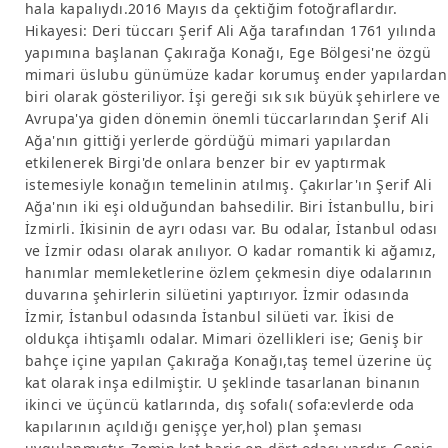
hala kapalıydı.2016 Mayıs da çektiğim fotoğraflardır.
Hikayesi: Deri tüccarı Şerif Ali Ağa tarafından 1761 yılında
yapımına başlanan Çakırağa Konağı, Ege Bölgesi'ne özgü
mimari üslubu günümüze kadar korumuş ender yapılardan
biri olarak gösteriliyor. İşi gereği sık sık büyük şehirlere ve
Avrupa'ya giden dönemin önemli tüccarlarından Şerif Ali
Ağa'nın gittiği yerlerde gördüğü mimari yapılardan
etkilenerek Birgi'de onlara benzer bir ev yaptırmak
istemesiyle konağın temelinin atılmış. Çakırlar'ın Şerif Ali
Ağa'nın iki eşi olduğundan bahsedilir. Biri İstanbullu, biri
İzmirli. İkisinin de ayrı odası var. Bu odalar, İstanbul odası
ve İzmir odası olarak anılıyor. O kadar romantik ki ağamız,
hanımlar memleketlerine özlem çekmesin diye odalarının
duvarına şehirlerin silüetini yaptırıyor. İzmir odasında
İzmir, İstanbul odasında İstanbul silüeti var. İkisi de
oldukça ihtişamlı odalar. Mimari özellikleri ise; Geniş bir
bahçe içine yapılan Çakırağa Konağı,taş temel üzerine üç
kat olarak inşa edilmiştir. U şeklinde tasarlanan binanın
ikinci ve üçüncü katlarında, dış sofalı( sofa:evlerde oda
kapılarının açıldığı genişçe yer,hol) plan şeması