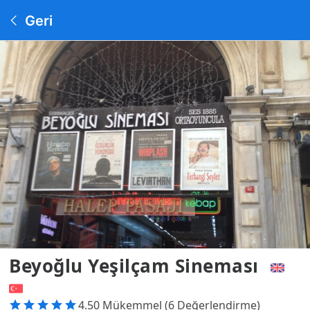
Geri
Beyoğlu Yeşilçam Sineması
4.50 Mükemmel (6 Değerlendirme)