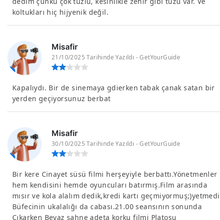
dedim çünkü çok tuzlu, kesinlikle zehir gibi tuzu var. Ve
koltukları hiç hijyenik değil.
Misafir
21/10/2025 Tarihinde Yazıldı - GetYourGuide
Kapalıydı. Bir de sinemaya gdierken tabak çanak satan bir
yerden geçiyorsunuz berbat
Misafir
30/10/2025 Tarihinde Yazıldı - GetYourGuide
Bir kere Cinayet süsü filmi herşeyiyle berbattı.Yönetmenler
hem kendisini hemde oyuncuları batırmış.Film arasında
mısır ve kola alalım dedik,kredi kartı geçmiyormuş;)yetmedi
Büfecinin ukalalığı da cabası.21.00 seansının sonunda
Çıkarken Beyaz sahne adeta korku filmi Platosu