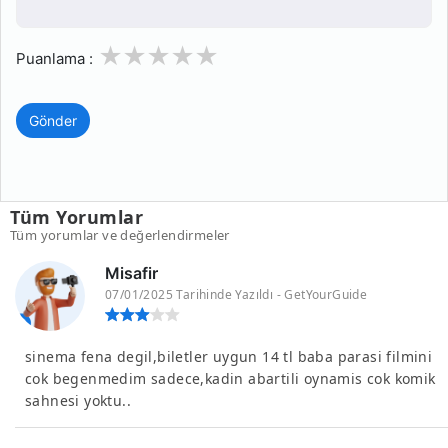
1
2
3
4
5
Puanlama :
Gönder
Tüm Yorumlar
Tüm yorumlar ve değerlendirmeler
Misafir
07/01/2025 Tarihinde Yazıldı - GetYourGuide
sinema fena degil,biletler uygun 14 tl baba parasi filmini
cok begenmedim sadece,kadin abartili oynamis cok komik
sahnesi yoktu..