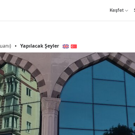
Keşfet
uanı)
•
Yapılacak Şeyler