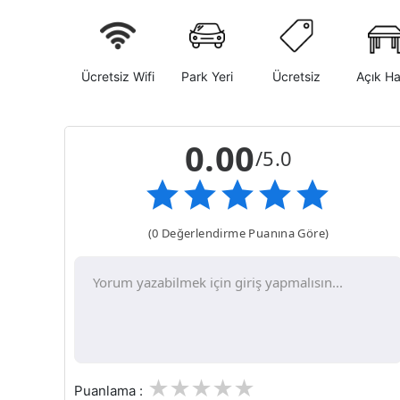
Ücretsiz Wifi
Park Yeri
Ücretsiz
Açık H
0.00
/5.0
(0 Değerlendirme Puanına Göre)
1
2
3
4
5
Puanlama :