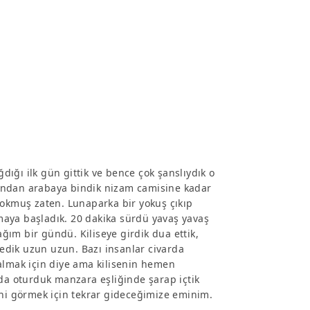
ğdığı ilk gün gittik ve bence çok şanslıydık o
andan arabaya bindik nizam camisine kadar
yokmuş zaten. Lunaparka bir yokuş çıkıp
aya başladık. 20 dakika sürdü yavaş yavaş
ım bir gündü. Kiliseye girdik dua ettik,
zledik uzun uzun. Bazı insanlar civarda
almak için diye ama kilisenin hemen
ada oturduk manzara eşliğinde şarap içtik
ini görmek için tekrar gideceğimize eminim.