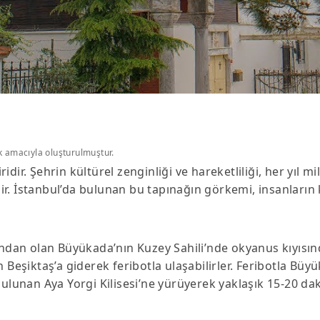
k amacıyla oluşturulmuştur.
ir. Şehrin kültürel zenginliği ve hareketliliği, her yıl m
’dir. İstanbul’da bulunan bu tapınağın görkemi, insanların
ından olan Büyükada’nın Kuzey Sahili’nde okyanus kıyısınd
 Beşiktaş’a giderek feribotla ulaşabilirler. Feribotla Büyü
bulunan Aya Yorgi Kilisesi’ne yürüyerek yaklaşık 15-20 dak