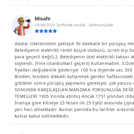
Misafir
28/06/2025 Tarihinde Yazıldı - GetYourGuide
Adalar iskelesinden yaklaşık 50 dakikalık bir yürüyüş mesa
Belediyenin elektrikli renkli küçük otobüsü, ücreti kişi ba
para geçerli değil) 2. Belediyenin özel elektrikli taksis
söylendi. (Yine istanbulkart geçerli) Kullanmadım. 3.Özel 
fiyatları değişkenlik gösteriyor 100 lira diyende var, 350 
Bisiklet, bisikleti dikkatli kullanmak gerekir haftasındaki 
gittikten sonra yürüyüş yapmanız gerekiyor, çok yorucu 
SONUNDA KARŞILAŞILAN MANZARA YORGUNLUĞA DEĞECE
TEMELLERI 1905 Yılında atılmış Ancak 1751 yılından itib
İnanışa göre kiliseye 23 Nisan ile 23 Eylül arasında çıp
yarı hacı olmaktadır. Bunun yanında bu tarihler arasın
kutsal kabul edilmektedir.