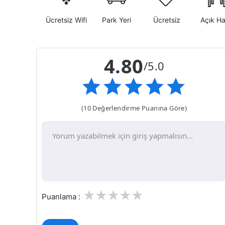
Ücretsiz Wifi
Park Yeri
Ücretsiz
Açık H
4.80
/5.0
(10 Değerlendirme Puanına Göre)
1
2
3
4
5
Puanlama :