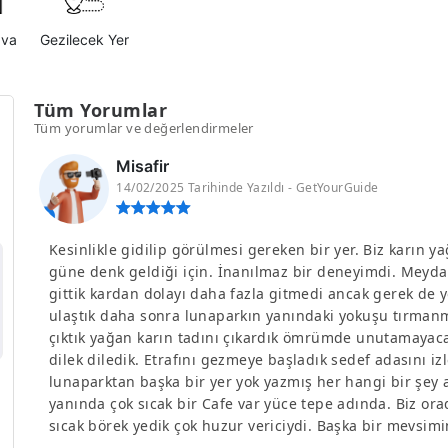
ava
Gezilecek Yer
Tüm Yorumlar
Tüm yorumlar ve değerlendirmeler
Misafir
14/02/2025 Tarihinde Yazıldı - GetYourGuide
Kesinlikle gidilip görülmesi gereken bir yer. Biz karın ya
güne denk geldiği için. İnanılmaz bir deneyimdi. Meyd
gittik kardan dolayı daha fazla gitmedi ancak gerek de 
ulaştık daha sonra lunaparkın yanındaki yokuşu tırmanm
çıktık yağan karın tadını çıkardık ömrümde unutamayacağ
dilek diledik. Etrafını gezmeye başladık sedef adasını i
lunaparktan başka bir yer yok yazmış her hangi bir şey 
yanında çok sıcak bir Cafe var yüce tepe adında. Biz or
sıcak börek yedik çok huzur vericiydi. Başka bir mevsim