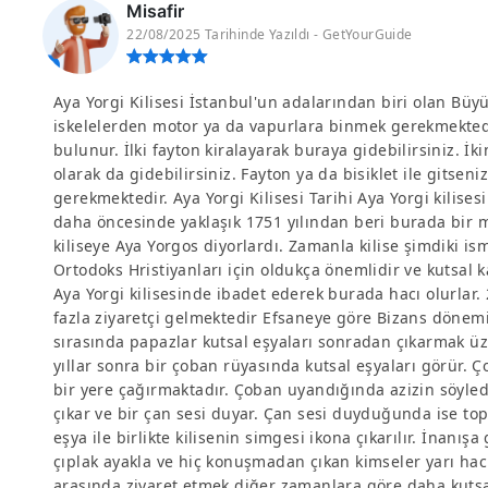
Misafir
22/08/2025 Tarihinde Yazıldı - GetYourGuide
Aya Yorgi Kilisesi İstanbul'un adalarından biri olan Bü
iskelelerden motor ya da vapurlara binmek gerekmektedir
bulunur. İlki fayton kiralayarak buraya gidebilirsiniz. İkin
olarak da gidebilirsiniz. Fayton ya da bisiklet ile gitse
gerekmektedir. Aya Yorgi Kilisesi Tarihi Aya Yorgi kilisesi
daha öncesinde yaklaşık 1751 yılından beri burada bir 
kiliseye Aya Yorgos diyorlardı. Zamanla kilise şimdiki ismi
Ortodoks Hristiyanları için oldukça önemlidir ve kutsal k
Aya Yorgi kilisesinde ibadet ederek burada hacı olurlar.
fazla ziyaretçi gelmektedir Efsaneye göre Bizans dönem
sırasında papazlar kutsal eşyaları sonradan çıkarmak üz
yıllar sonra bir çoban rüyasında kutsal eşyaları görür. 
bir yere çağırmaktadır. Çoban uyandığında azizin söyledi
çıkar ve bir çan sesi duyar. Çan sesi duyduğunda ise top
eşya ile birlikte kilisenin simgesi ikona çıkarılır. İnanış
çıplak ayakla ve hiç konuşmadan çıkan kimseler yarı hac
arasında ziyaret etmek diğer zamanlara göre daha kutsa