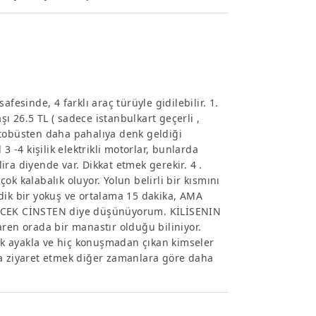
fesinde, 4 farklı araç türüyle gidilebilir. 1.
şı 26.5 TL ( sadece istanbulkart geçerli ,
i otobüsten daha pahalıya denk geldiği
3 -4 kişilik elektrikli motorlar, bunlarda
lira diyende var. Dikkat etmek gerekir. 4 .
çok kalabalık oluyor. Yolun belirli bir kısmını
dik bir yokuş ve ortalama 15 dakika, AMA
K CİNSTEN diye düşünüyorum. KİLİSENIN
aren orada bir manastır olduğu biliniyor.
lak ayakla ve hiç konuşmadan çıkan kimseler
da ziyaret etmek diğer zamanlara göre daha