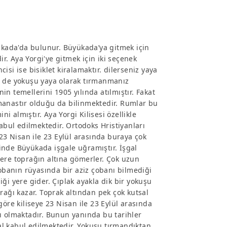
yükada'da bulunur. Büyükada’ya gitmek için
. Aya Yorgi'ye gitmek için iki seçenek
cisi ise bisiklet kiralamaktır. dilerseniz yaya
niz de yokuşu yaya olarak tırmanmanız
nin temellerini 1905 yılında atılmıştır. Fakat
manastır olduğu da bilinmektedir. Rumlar bu
ni almıştır. Aya Yorgi Kilisesi özellikle
abul edilmektedir. Ortodoks Hristiyanları
 23 Nisan ile 23 Eylül arasında buraya çok
inde Büyükada işgale uğramıştır. İşgal
ere toprağın altına gömerler. Çok uzun
Çobanın rüyasında bir aziz çobanı bilmediği
ği yere gider. Çıplak ayakla dik bir yokuşu
rağı kazar. Toprak altından pek çok kutsal
a göre kiliseye 23 Nisan ile 23 Eylül arasında
ı olmaktadır. Bunun yanında bu tarihler
l kabul edilmektedir. Yokuşu tırmandıktan