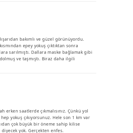
 dışarıdan bakımlı ve güzel görünüyordu.
kısmından epey yokuş çıktıktan sonra
lara sarılmıştı. Dallara maske bağlamak gibi
olmuş ve taşmıştı. Biraz daha ilgili
bah erken saatlerde çıkmalısınız. Çünkü yol
 hep yokuş çıkıyorsunuz. Hele son 1 km var
çıdan çok büyük bir öneme sahip kilise
se diyecek yok. Gerçekten enfes.