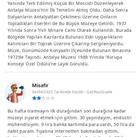
Yanında Terk Edilmiş Küçük Bir Mescidi Düzenleyerek
Antalya Müzesi’nin İlk Temelini Atmış Oldu. Daha Sonra
İtalyanların Antalya’dan Çekilmesi Üzerine Onların
Topladıkları Eserleri de Bu Büyük Müzeye Getirdi. 1937
Yılında Sonra Yivli Minare Cami Olarak Kullanıldı. Burada
Bölgede Yapılan Kazılarda Bulunan Eski Uygarlıkların
Kalıntıları Bir Toprak Üzerine Çıkarılıp Sergileniyordu.
Müze, Günümüzde Konyaaltı İlçesinde Bulunan Binasına
1972’de Taşındı. Antalya Müzesi 1988 Yılında “Avrupa
Konseyi Özel Ödülü’ne Layık Görüldü.
Misafir
04/04/2025 Tarihinde Yazıldı - GetYourGuide
Bu hafta tramvayın ilk durağından son durağına kadar
müzeyi ziyaret etmek için gittim. 30 yaşındayım, endüstri
mühendisiyim. 9 lira banka kartımda para vardı, 50 lira da
nakit param. Fiyatına internetten bakmadan gittim,