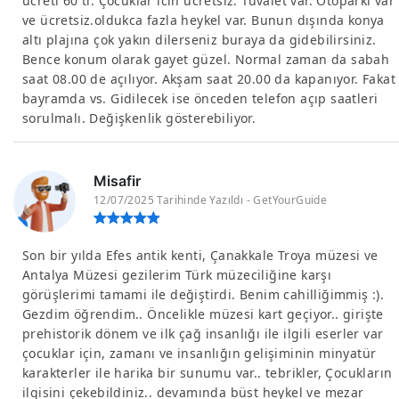
ücreti 60 tl. Çocuklar icin ücretsiz. Tuvalet var. Otoparkı var
ve ücretsiz.oldukca fazla heykel var. Bunun dışında konya
altı plajına çok yakın dilerseniz buraya da gidebilirsiniz.
Bence konum olarak gayet güzel. Normal zaman da sabah
saat 08.00 de açılıyor. Akşam saat 20.00 da kapanıyor. Fakat
bayramda vs. Gidilecek ise önceden telefon açıp saatleri
sorulmalı. Değişkenlik gösterebiliyor.
Misafir
12/07/2025 Tarihinde Yazıldı - GetYourGuide
Son bir yılda Efes antik kenti, Çanakkale Troya müzesi ve
Antalya Müzesi gezilerim Türk müzeciliğine karşı
görüşlerimi tamami ile değiştirdi. Benim cahilliğimmiş :).
Gezdim öğrendim.. Öncelikle müzesi kart geçiyor.. girişte
prehistorik dönem ve ilk çağ insanlığı ile ilgili eserler var
çocuklar için, zamanı ve insanlığın gelişiminin minyatür
karakterler ile harika bir sunumu var.. tebrikler, Çocukların
ilgisini çekebildiniz.. devamında büst heykel ve mezar