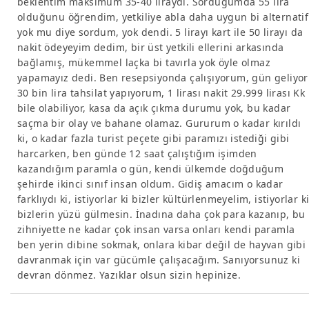
beklentim maksimum 35-40 liraydı. Sorduğumda 55 lira
olduğunu öğrendim, yetkiliye abla daha uygun bi alternatif
yok mu diye sordum, yok dendi. 5 lirayı kart ile 50 lirayı da
nakit ödeyeyim dedim, bir üst yetkili ellerini arkasında
bağlamış, mükemmel laçka bi tavırla yok öyle olmaz
yapamayız dedi. Ben resepsiyonda çalışıyorum, gün geliyor
30 bin lira tahsilat yapıyorum, 1 lirası nakit 29.999 lirası Kk
bile olabiliyor, kasa da açık çıkma durumu yok, bu kadar
saçma bir olay ve bahane olamaz. Gururum o kadar kırıldı
ki, o kadar fazla turist peçete gibi paramızı istediği gibi
harcarken, ben günde 12 saat çalıştığım işimden
kazandığım paramla o gün, kendi ülkemde doğduğum
şehirde ikinci sınıf insan oldum. Gidiş amacım o kadar
farklıydı ki, istiyorlar ki bizler kültürlenmeyelim, istiyorlar k
bizlerin yüzü gülmesin. İnadına daha çok para kazanıp, bu
zihniyette ne kadar çok insan varsa onları kendi paramla
ben yerin dibine sokmak, onlara kibar değil de hayvan gibi
davranmak için var gücümle çalışacağım. Sanıyorsunuz ki
devran dönmez. Yazıklar olsun sizin hepinize.