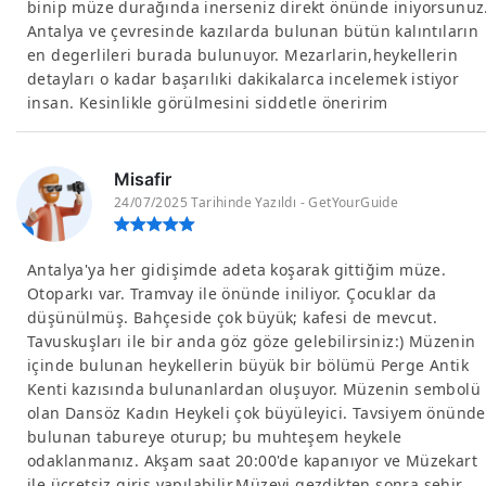
binip müze durağında inerseniz direkt önünde iniyorsunuz
Antalya ve çevresinde kazılarda bulunan bütün kalıntıların
en degerlileri burada bulunuyor. Mezarlarin,heykellerin
detayları o kadar başarılıki dakikalarca incelemek istiyor
insan. Kesinlikle görülmesini siddetle öneririm
Misafir
24/07/2025 Tarihinde Yazıldı - GetYourGuide
Antalya'ya her gidişimde adeta koşarak gittiğim müze.
Otoparkı var. Tramvay ile önünde iniliyor. Çocuklar da
düşünülmüş. Bahçeside çok büyük; kafesi de mevcut.
Tavuskuşları ile bir anda göz göze gelebilirsiniz:) Müzenin
içinde bulunan heykellerin büyük bir bölümü Perge Antik
Kenti kazısında bulunanlardan oluşuyor. Müzenin sembolü
olan Dansöz Kadın Heykeli çok büyüleyici. Tavsiyem önünde
bulunan tabureye oturup; bu muhteşem heykele
odaklanmanız. Akşam saat 20:00'de kapanıyor ve Müzekart
ile ücretsiz giriş yapılabilir.Müzeyi gezdikten sonra şehir