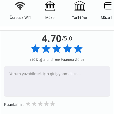
Ücretsiz Wifi
Müze
Tarihi Yer
Müze K
4.70
/5.0
(10 Değerlendirme Puanına Göre)
1
2
3
4
5
Puanlama :