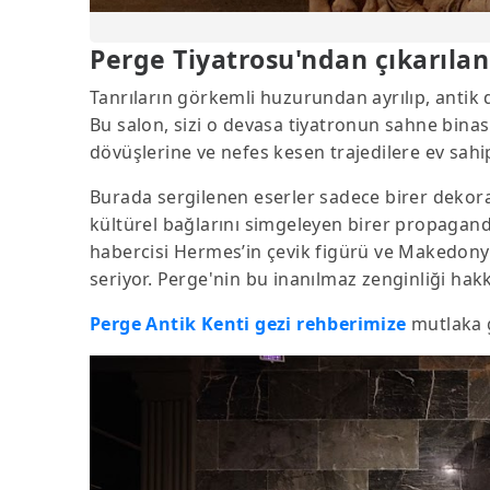
Perge Tiyatrosu'ndan çıkarılan
Tanrıların görkemli huzurundan ayrılıp, antik 
Bu salon, sizi o devasa tiyatronun sahne binas
dövüşlerine ve nefes kesen trajedilere ev sa
Burada sergilenen eserler sadece birer dekora
kültürel bağlarını simgeleyen birer propaganda
habercisi Hermes’in çevik figürü ve Makedonyal
seriyor. Perge'nin bu inanılmaz zenginliği hak
Perge Antik Kenti gezi rehberimize
mutlaka g