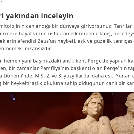
ız?
ri yakından inceleyin
itolojinin canlandığı bir dünyaya giriyorsunuz: Tanrılar 
mermere hayat veren ustaların ellerinden çıkmış, neredeys
klerin efendisi Zeus’un heybeti, aşk ve güzellik tanrıçası A
ülenmemek imkansızdır.
 hemen yanı başımızdaki antik kent Perge’de yapılan kaz
ken, bir zamanlar Pamfilya’nın başkenti olan Perge'nin t
 Dönemi’nde, M.S. 2. ve 3. yüzyıllarda, daha eski Yunan o
ş bir heykeltıraşlık okuluna sahip olduğunun canlı bir kanı