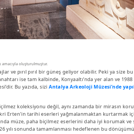
k amacıyla oluşturulmuştur.
ar ve pırıl pırıl bir güneş geliyor olabilir. Peki ya size bu
htarı ise tam kalbinde, Konyaaltı’nda yer alan ve 1988 y
’dir. Bu yazıda, sizi
Antalya Arkeoloji Müzesi’nde yapı
biçilmez koleksiyonu değil, aynı zamanda bir mirasın kor
ri Erten'in tarihi eserleri yağmalanmaktan kurtarmak için b
nda müze, paha biçilmez eserlerini daha iyi korumak ve
 2026 yılı sonunda tamamlanması hedeflenen bu dönüşümün 