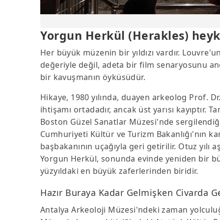
Yorgun Herkül (Herakles) heyke
Her büyük müzenin bir yıldızı vardır. Louvre'u
değeriyle değil, adeta bir film senaryosunu an
bir kavuşmanın öyküsüdür.
Hikaye, 1980 yılında, duayen arkeolog Prof. Dr.
ihtişamı ortadadır, ancak üst yarısı kayıptır. T
Boston Güzel Sanatlar Müzesi'nde sergilendiği t
Cumhuriyeti Kültür ve Turizm Bakanlığı'nın kar
başbakanının uçağıyla geri getirilir. Otuz yılı a
Yorgun Herkül, sonunda evinde yeniden bir bü
yüzyıldaki en büyük zaferlerinden biridir.
Hazır Buraya Kadar Gelmişken Civarda Gez
Antalya Arkeoloji Müzesi'ndeki zaman yolculu