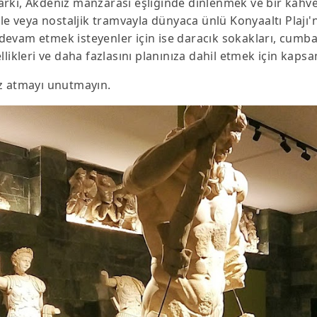
rkı, Akdeniz manzarası eşliğinde dinlenmek ve bir kahve 
le veya nostaljik tramvayla dünyaca ünlü Konyaaltı Plajı'na
 devam etmek isteyenler için ise daracık sokakları, cumbalı 
llikleri ve daha fazlasını planınıza dahil etmek için kaps
z atmayı unutmayın.