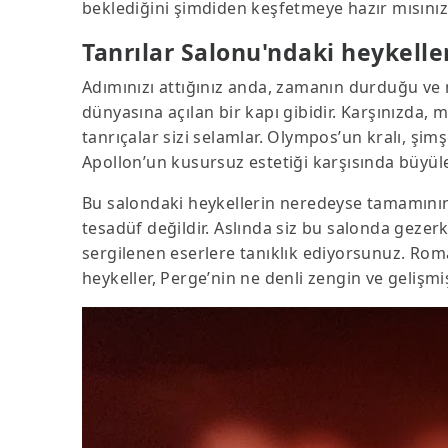
beklediğini şimdiden keşfetmeye hazır mısın
Tanrılar Salonu'ndaki heykelle
Adımınızı attığınız anda, zamanın durduğu ve m
dünyasına açılan bir kapı gibidir. Karşınızda, 
tanrıçalar sizi selamlar. Olympos’un kralı, şimşe
Apollon’un kusursuz estetiği karşısında büy
Bu salondaki heykellerin neredeyse tamamının,
tesadüf değildir. Aslında siz bu salonda gezer
sergilenen eserlere tanıklık ediyorsunuz. Roma
heykeller, Perge’nin ne denli zengin ve gelişmi