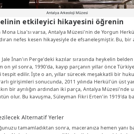
Antalya Arkeoloji Müzesi
linin etkileyici hikayesini öğrenin
n Mona Lisa'sı varsa, Antalya Müzesi'nin de Yorgun Herkü
dıran nefes kesen hikayesiyle de efsaneleşmiştir. Bu, bir
 Jale İnan'ın Perge'deki kazılar sırasında heykelin belden
am on yıl sonra, 1990'da, kayıp parçanın yıllar önce Türkiy
espit edilir. İşte o an, yıllar sürecek meşakkatli bir hu
arlı girişimleri sonucunda, 2011 yılında Herkül'ün üst ya
şkın bir ayrılığın ardından iki parça, Antalya Müzesi'nde uz
tün olur. Bu kavuşma, Süleyman Fikri Erten'in 1919'da b
ilecek Alternatif Yerler
ğunuzu tamamladıktan sonra, maceranıza hemen yanı başın