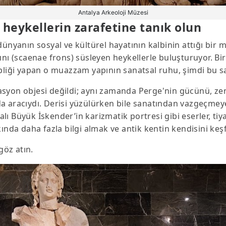
Antalya Arkeoloji Müzesi
 heykellerin zarafetine tanık olun
dünyanın sosyal ve kültürel hayatının kalbinin attığı bir 
ını (scaenae frons) süsleyen heykellerle buluşturuyor. Bir
hipliği yapan o muazzam yapının sanatsal ruhu, şimdi b
syon objesi değildi; aynı zamanda Perge'nin gücünü, zen
 aracıydı. Derisi yüzülürken bile sanatından vazgeçmeyen
ı Büyük İskender’in karizmatik portresi gibi eserler, ti
kında daha fazla bilgi almak ve antik kentin kendisini ke
öz atın.