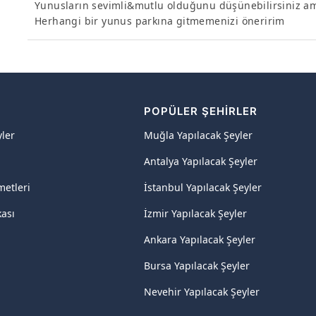
Yunusların sevimli&mutlu olduğunu düşünebilirsiniz ama
Herhangi bir yunus parkına gitmemenizi öneririm
R
POPÜLER ŞEHIRLER
yler
Muğla Yapılacak Şeyler
Antalya Yapılacak Şeyler
metleri
İstanbul Yapılacak Şeyler
kası
İzmir Yapılacak Şeyler
Ankara Yapılacak Şeyler
Bursa Yapılacak Şeyler
Nevehir Yapılacak Şeyler