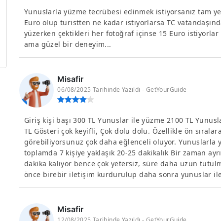
Yunuslarla yüzme tecrübesi edinmek istiyorsanız tam yer
Euro olup turistten ne kadar istiyorlarsa TC vatandaşında
yüzerken çektikleri her fotoğraf içinse 15 Euro istiyorlar
ama güzel bir deneyim...
Misafir
06/08/2025 Tarihinde Yazıldı - GetYourGuide
Giriş kişi başı 300 TL Yunuslar ile yüzme 2100 TL Yunusla
TL Gösteri çok keyifli, Çok dolu dolu. Özellikle ön sıral
görebiliyorsunuz çok daha eğlenceli oluyor. Yunuslarla yü
toplamda 7 kişiye yaklaşık 20-25 dakikalık Bir zaman ayrıl
dakika kalıyor bence çok yetersiz, süre daha uzun tutulm
önce birebir iletişim kurdurulup daha sonra yunuslar i
Misafir
12/08/2025 Tarihinde Yazıldı - GetYourGuide