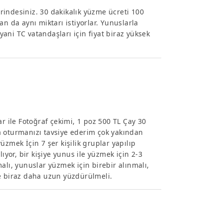
indesiniz. 30 dakikalık yüzme ücreti 100
n da aynı miktarı istiyorlar. Yunuslarla
 yani TC vatandaşları için fiyat biraz yüksek
r ile Fotoğraf çekimi, 1 poz 500 TL Çay 30
ara oturmanızı tavsiye ederim çok yakından
zmek İçin 7 şer kişilik gruplar yapılıp
ıyor, bir kişiye yunus ile yüzmek için 2-3
alı, yunuslar yüzmek için birebir alınmalı,
le biraz daha uzun yüzdürülmeli.