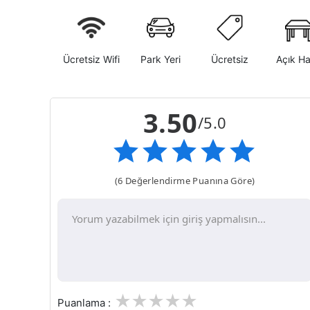
Ücretsiz Wifi
Park Yeri
Ücretsiz
Açık H
3.50
/5.0
(6 Değerlendirme Puanına Göre)
1
2
3
4
5
Puanlama :