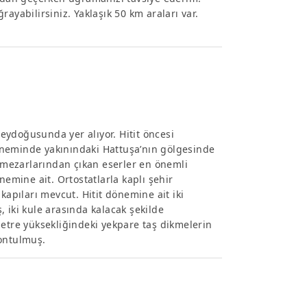
ayabilirsiniz. Yaklaşık 50 km araları var.
eydoğusunda yer alıyor. Hitit öncesi
öneminde yakınındaki Hattuşa’nın gölgesinde
l mezarlarından çıkan eserler en önemli
nemine ait. Ortostatlarla kaplı şehir
kapıları mevcut. Hitit dönemine ait iki
 iki kule arasında kalacak şekilde
metre yüksekliğindeki yekpare taş dikmelerin
yontulmuş.