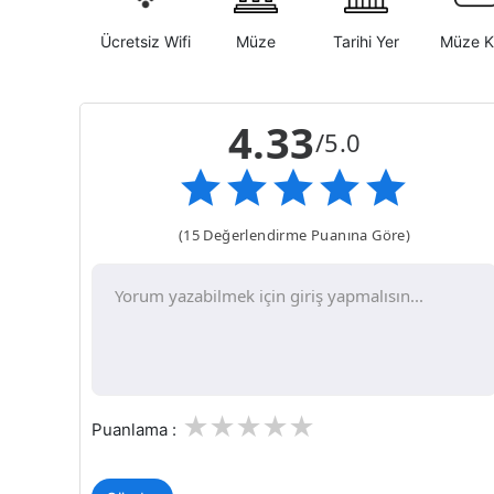
Ücretsiz Wifi
Müze
Tarihi Yer
Müze K
4.33
/5.0
(15 Değerlendirme Puanına Göre)
1
2
3
4
5
Puanlama :