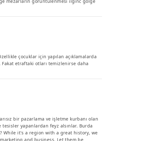
lge mezarların görüntülenmesi ilginc gölge
Özellikle çocuklar için yapılan açıklamalarda
Fakat etraftaki otları temizlenirse daha
arısız bir pazarlama ve işletme kurbanı olan
e tesisler yapanlardan feyz alsınlar. Burda
 ? While it's a region with a great history, we
ed marketing and business. Let them be