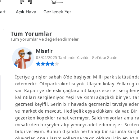
art
Açık Hava
Gezilecek Yer
Tüm Yorumlar
Tüm yorumlar ve değerlendirmeler
Misafir
03/04/2025 Tarihinde Yazıldı - GetYourGuide
İçeriye girişler sabah 8'de başlıyor. Milli park statüsünd
ödemedik. Otopark sıkıntısı yok. Ulaşım kolay. Yolları g
var. Kapalı yerde eski çağlara ait küçük eserler sergilen
kalıntıları sergileniyor. Yeşil ve kısmı ağaçlıklı bir yer. T
gezmesi keyifli. Serin bir havada gezmenizi tavsiye ede
ve market de mevcut. Hediyelik eşya dükkanı da var. Bir
gezerken köpekler rahat vermiyor. Saldırmıyorlar ama r
misafirden birşeyler alıp yemeyi adet edinmişler. Sizden
bilgi vereyim. Bunun dışında herhangi bir sorunla karşıl
oluyorlar. Ana ulaşım yollarına yakın olduğu için en az