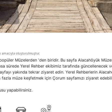
k amacıyla oluşturulmuştur.
püler Müzelerden 'den biridir. Bu sayfa Alacahöyük Müzes
ısa sürede Yerel Rehber ekibimiz tarafında güncellenecek ve
sayfayı yakında tekrar ziyaret edin. Yerel Rehberlerin Alac
fazla müze keşfetmek için Çorum sayfamızı ziyaret edebilir
su yapabilirsiniz.