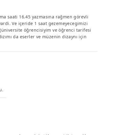
nma saati 16.45 yazmasına rağmen görevli
yardi. Ve içeride 1 saat gezemeyecegimizi
k(üniversite öğrencisiyim ve öğrenci tarifesi
ldızımı da eserler ve müzenin dizaynı için
u.