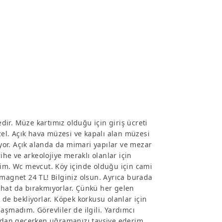
edir. Müze kartımız olduğu için giriş ücreti
üzel. Açık hava müzesi ve kapalı alan müzesi
iyor. Açık alanda da mimari yapılar ve mezar
arihe ve arkeolojiye meraklı olanlar için
rim. Wc mevcut. Köy içinde olduğu için cami
 magnet 24 TL! Bilginiz olsun. Ayrıca burada
ahat da bırakmıyorlar. Çünkü her gelen
 de bekliyorlar. Köpek korkusu olanlar için
aşmadım. Görevliler de ilgili. Yardımcı
ından geçerken uğramanızı tavsiye ederim.