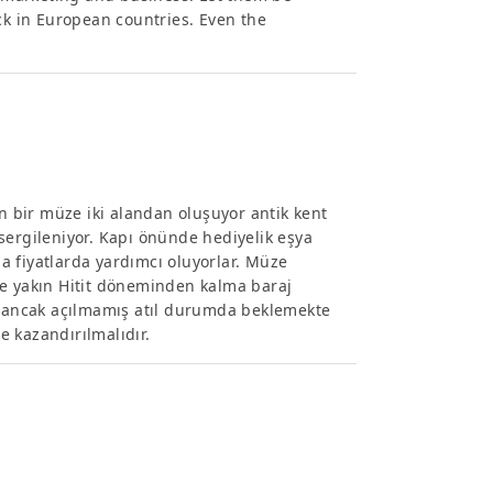
ck in European countries. Even the
 bir müze iki alandan oluşuyor antik kent
r sergileniyor. Kapı önünde hediyelik eşya
da fiyatlarda yardımcı oluyorlar. Müze
zeye yakın Hitit döneminden kalma baraj
ış ancak açılmamış atıl durumda beklemekte
me kazandırılmalıdır.