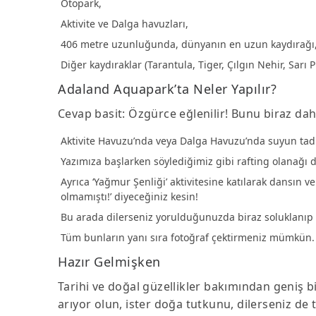
Otopark,
Aktivite ve Dalga havuzları,
406 metre uzunluğunda, dünyanın en uzun kaydırağı
Diğer kaydıraklar (Tarantula, Tiger, Çılgın Nehir, Sarı
Adaland Aquapark’ta Neler Yapılır?
Cevap basit: Özgürce eğlenilir! Bunu biraz da
Aktivite Havuzu’nda veya Dalga Havuzu’nda suyun tadı
Yazımıza başlarken söylediğimiz gibi rafting olanağı 
Ayrıca ‘Yağmur Şenliği’ aktivitesine katılarak dansın v
olmamıştı!’ diyeceğiniz kesin!
Bu arada dilerseniz yorulduğunuzda biraz soluklanıp p
Tüm bunların yanı sıra fotoğraf çektirmeniz mümkün. 
Hazır Gelmişken
Tarihi ve doğal güzellikler bakımından geniş b
arıyor olun, ister doğa tutkunu, dilerseniz de 