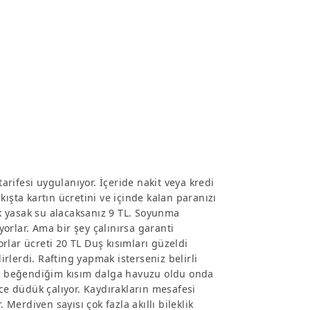
tarifesi uygulanıyor. İçeride nakit veya kredi
ışta kartın ücretini ve içinde kalan paranızı
mak yasak su alacaksanız 9 TL. Soyunma
iyorlar. Ama bir şey çalınırsa garanti
yorlar ücreti 20 TL Duş kısımları güzeldi
rlerdi. Rafting yapmak isterseniz belirli
n çok beğendiğim kısım dalga havuzu oldu onda
e düdük çalıyor. Kaydırakların mesafesi
 Merdiven sayısı çok fazla akıllı bileklik