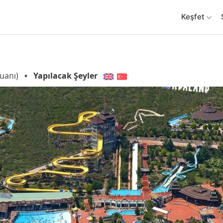
Keşfet
uanı)
•
Yapılacak Şeyler