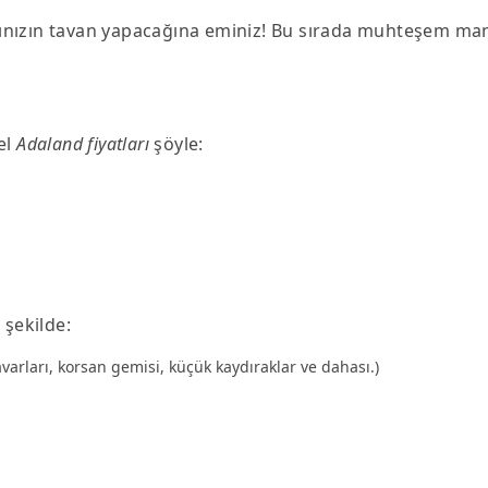
ınızın tavan yapacağına eminiz! Bu sırada muhteşem man
el
Adaland fiyatları
şöyle:
 şekilde:
rları, korsan gemisi, küçük kaydıraklar ve dahası.)