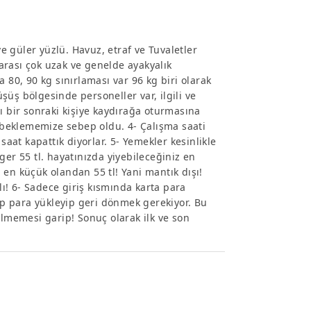
ve güler yüzlü. Havuz, etraf ve Tuvaletler
 arası çok uzak ve genelde ayakyalık
 80, 90 kg sınırlaması var 96 kg biri olarak
üş bölgesinde personeller var, ilgili ve
ı bir sonraki kişiye kaydırağa oturmasına
k beklememize sebep oldu. 4- Çalışma saati
at kapattık diyorlar. 5- Yemekler kesinlikle
urger 55 tl. hayatınızda yiyebileceğiniz en
sı en küçük olandan 55 tl! Yani mantık dışı!
lı! 6- Sadece giriş kısmında karta para
dip para yükleyip geri dönmek gerekiyor. Bu
ilmemesi garip! Sonuç olarak ilk ve son