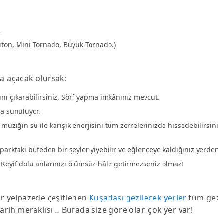
,
 Piton, Mini Tornado, Büyük Tornado.)
ha açacak olursak:
nı çıkarabilirsiniz. Sörf yapma imkânınız mevcut.
da sunuluyor.
e müziğin su ile karışık enerjisini tüm zerrelerinizde hissedebilirs
arktaki büfeden bir şeyler yiyebilir ve eğlenceye kaldığınız yerde
Keyif dolu anlarınızı ölümsüz hâle getirmezseniz olmaz!
ir yelpazede çeşitlenen
Kuşadası gezilecek yerler
tüm gezg
tarih meraklısı… Burada size göre olan çok yer var!