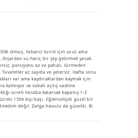
ı 350₺ olmuş. Yabancı turist için ucuz ama
lu. Dışardan su hariç bir şey getirmek yasak.
tersiz, porsiyonu az ve pahalı. Girmeden
Tuvaletler az sayıda ve yetersiz. Hafta sonu
ırakları var ama kaydıraklardan kaymak için
ra kalmıyor ve sabah açılış saatine
rıklığı ücreti hesaba katarsak kapanış 1-2
ücreti 150₺ kişi başı. Eğlenceliydi güzel bir
lmedim değil. Dalga havuzu da güzeldi. Bi