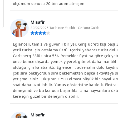
ölçümüm sonucu 20 bin adım atmışım.
Misafir
30/07/2025 Tarihinde Yazıldı - GetYourGuide
Eğlenceli, temiz ve güvenli bir yer. Giriş ücreti kişi baş
yerli turist için ortalama üstü. İçerisi yabancı turist do
Carlsberg 33lük bira 55₺. Yemekler fiyatına göre çok ye
önce bence dışarda yemek yiyerek gitmek daha mantıklı. 
olduğu için kalabalıktı. Eğlenceli , adrenalin dolu kayd
çok sıra bekliyorsun sıra beklemekten başka aktiviteye sı
yetişmelisiniz. Çıkışının 17:00 olması büyük bir hayal kı
saat daha uzatılabilir. Yunus gösterisine katıldık. Ekstra 
deneyimdi ve bu konuda başarılılar ama hayvanlara üzü
kere için güzel bir deneyim olabilir.
Misafir