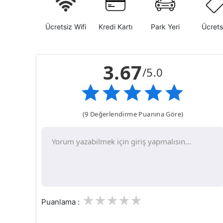
Ücretsiz Wifi
Kredi Kartı
Park Yeri
Ücrets
3.67
/5.0
(9 Değerlendirme Puanına Göre)
1
2
3
4
5
Puanlama :