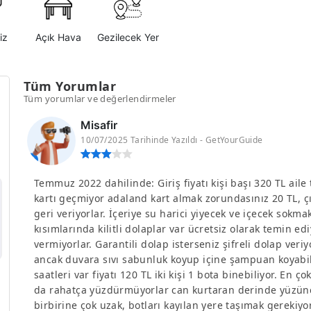
iz
Açık Hava
Gezilecek Yer
Tüm Yorumlar
Tüm yorumlar ve değerlendirmeler
Misafir
10/07/2025 Tarihinde Yazıldı - GetYourGuide
Temmuz 2022 dahilinde: Giriş fiyatı kişi başı 320 TL aile 
kartı geçmiyor adaland kart almak zorundasınız 20 TL, çık
geri veriyorlar. İçeriye su harici yiyecek ve içecek sok
kısımlarında kilitli dolaplar var ücretsiz olarak temin ed
vermiyorlar. Garantili dolap isterseniz şifreli dolap veri
ancak duvara sıvı sabunluk koyup içine şampuan koyabili
saatleri var fiyatı 120 TL iki kişi 1 bota binebiliyor. E
da rahatça yüzdürmüyorlar can kurtaran derinde yüzünc
birbirine çok uzak, botları kayılan yere taşımak gerekiyor.