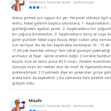
03/08/2025 Tarihinde Yazıldı - GetYourGuide
Ailece gitmek için uygun bir yer. Personel oldukça ilgili 
temiz. Fakat gelelim başlıca sıkıntılara; 1- Kaydırakların
gidildiğinden ayaklar yandı. 2- Kaydırakların bir çoğunda
bir çoğuna binemedim. 3- Kaydırakların biniş ve suya düş
güler yüzlüler fakat suya düşüş değil sudan çıkış sonras
izin veriliyor. Bu da her kaydırakta neredeyse 10 - 15 d
17.00 çok manidar olmuş! Tam rahat güneşin yakmadığı sa
acımasız ve fiyat - kalite orantılı değil. 3 ısırıklık hamb
küçük, ince ve tatsız pizza 80 tl civarı. Patates kızartma
Sonuçta ticari bir mekan olsa da insaf ile fiyatlandırılma
yüklenebiliyor, 2 tl yetmedi diye en yukarıdan girişe gi
arada kartı da kaybettim :) bu zamanda hala bileklik ver
gidişim oldu.
Misafir
15/08/2025 Tarihinde Yazıldı - GetYourGuide