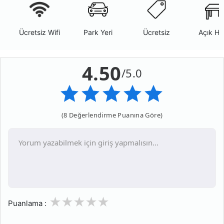
Ücretsiz Wifi
Park Yeri
Ücretsiz
Açık Ha
4.50
/5.0
(8 Değerlendirme Puanına Göre)
1
2
3
4
5
Puanlama :