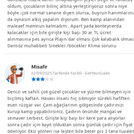
oldum, çocukların bilinç altına yerleştiriyoruz sonra niye
böyle .çok normal sanane diyen olursa, buyrun hanımlarını
da oynasin alkış yapalım diyorum. Ben kamp alanından
maleaef memnun kalmadım . Apart yada konteynerda
kalacaklar için bile girişte kişi başı 30 ar TL ücret
alınmasına pes ayrıca Plajın dar olması Çok kalabalık olmas
Dansöz muhabbeti Sinekler /böcekler Klima sorunu
Misafir
02/09/2025 Tarihinde Yazıldı - GetYourGuide
Denizi ve sahili çok güzel çocuklar ve yüzme bilmeyen için
biçilmiş kaftan. Havası insanı hiç sıkmıyor sürekli hafiften
esen rüzgar var. Çam ağaçlarının gölgesinde çadırınızı
kurup kamp yapabilirsiniz. Çadırın önünde mangal ve
semaver serbest. Girişte kişi başı bir kere para alıyorlar
sonra çadır için kayıt olduktan sonra günlük çadır için fiyat
ödeniyor. Eksi yönleri ise leşten bile beter pis 2 tane tuvalet