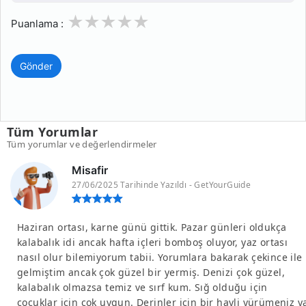
1
2
3
4
5
Puanlama :
Gönder
Tüm Yorumlar
Tüm yorumlar ve değerlendirmeler
Misafir
27/06/2025 Tarihinde Yazıldı - GetYourGuide
Haziran ortası, karne günü gittik. Pazar günleri oldukça
kalabalık idi ancak hafta içleri bomboş oluyor, yaz ortası
nasıl olur bilemiyorum tabii. Yorumlara bakarak çekince ile
gelmiştim ancak çok güzel bir yermiş. Denizi çok güzel,
kalabalık olmazsa temiz ve sırf kum. Sığ olduğu için
çocuklar için çok uygun. Derinler için bir hayli yürümeniz y