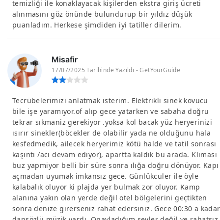
temizliği ile konaklayacak kişilerden ekstra giriş ücreti
alınmasını göz önünde bulundurup bir yıldız düşük
puanladım. Herkese şimdiden iyi tatiller dilerim.
Misafir
17/07/2025 Tarihinde Yazıldı - GetYourGuide
Tecrübelerimizi anlatmak isterim. Elektrikli sinek kovucu
bile işe yaramıyor.of alıp gece yatarken ve sabaha doğru
tekrar sıkmaniz gerekiyor .yoksa kol bacak yüz heryerinizi
ısırır sinekler(böcekler de olabilir yada ne olduğunu hala
kesfedmedik, ailecek heryerimiz kötü halde ve tatil sonrası
kaşıntı /acı devam ediyor), apartta kaldık bu arada. Klimasi
buz yapmiyor belli bir süre sonra ılığa doğru dönüyor. Kapı
açmadan uyumak imkansız gece. Günlükculer ile öyle
kalabalık oluyor ki plajda yer bulmak zor oluyor. Kamp
alanına yakın olan yerde değil otel bölgelerini geçtikten
sonra denize girerseniz rahat edersiniz. Gece 00:30 a kada
dansözlü müzik vardı. Onayladığım şeyler değil ve rahatsız