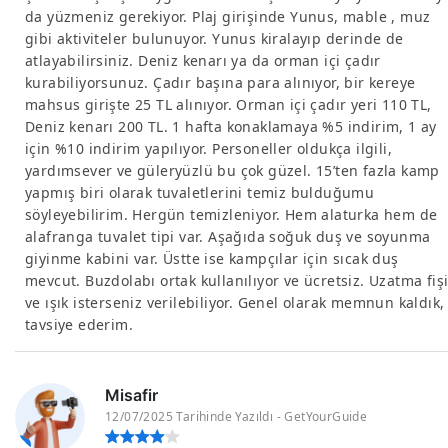
da yüzmeniz gerekiyor. Plaj girişinde Yunus, mable , muz
gibi aktiviteler bulunuyor. Yunus kiralayıp derinde de
atlayabilirsiniz. Deniz kenarı ya da orman içi çadır
kurabiliyorsunuz. Çadır başına para alınıyor, bir kereye
mahsus girişte 25 TL alınıyor. Orman içi çadır yeri 110 TL,
Deniz kenarı 200 TL. 1 hafta konaklamaya %5 indirim, 1 ay
için %10 indirim yapılıyor. Personeller oldukça ilgili,
yardımsever ve güleryüzlü bu çok güzel. 15’ten fazla kamp
yapmış biri olarak tuvaletlerini temiz bulduğumu
söyleyebilirim. Hergün temizleniyor. Hem alaturka hem de
alafranga tuvalet tipi var. Aşağıda soğuk duş ve soyunma
giyinme kabini var. Üstte ise kampçılar için sıcak duş
mevcut. Buzdolabı ortak kullanılıyor ve ücretsiz. Uzatma fiş
ve ışık isterseniz verilebiliyor. Genel olarak memnun kaldık,
tavsiye ederim.
Misafir
12/07/2025 Tarihinde Yazıldı - GetYourGuide