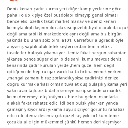
Deniz kenarı çadır kurma yeri diğer kamp yerlerine göre
pahalı olup kişiye özel buzdolabı olmayıp genel olması
bence eksi özellik fakat market manav ve deniz kenarı
kısmıyla ilgili kişinin ilgi alakası güzeldi.fiyat olarak da uçu
değil ama tabii ki marketlerde aynı değil ama biz birgün
yakında bulunan sok; bim; a101; Carrefour a uğradık öyle
alışveriş yaptık ufak tefek seyleri ordan temin ettik .
tuvaletler bulaşık yıkama yeri temiz fakat hergun sabahtan
yikansa bence süper olur .bide sahil kumu mevcut deniz
kenarında çadır kurulan yerde ,hem güzel hem değil
gittiğimizde hep rüzgar vardı hatta fırtına yemek yerken
,mangal zamanı biraz zorlandık.yoksa cadirinizi denize
doğru kurmak arkası orman tuvalet duş bulaşık yıkama yeri
yakın avantajlı.biz bidaha seneye nasipse bide ormanlık
kısmı denemeyi düşünüyoruz.bide bu gelen insanlarla
alakalı fakat rahatsz edici idi ben bulsk yıkarken yanda
çamaşır yikiyorlardi yıkama suyu sıçrıyor görüntü rahatsız
edici idi .deniz deseniz çok güzel taş yok sırf kum temiz
çocuklu aile için mükemmel çünkü hemen derinleşmiyor .