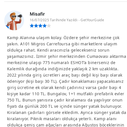
Misafir
16/07/2025 Tarihinde Yazıldı - GetYourGuide
Kamp Alanına ulaşım kolay. Özdere şehir merkezine çok
yakın. A101 Migros Carrefoursa gibi marketlere ulaşım
oldukça rahat. Kendi aracınızla gelecekseniz sorun
yaşamazsınız. İzmir şehir merkezinden Cumaovası aktarma
merkezine ulaşıp 775 numaralı ESHOT’a binerseniz de
Kalemlik durağında indiğinizde yaklaşık 2 km uzaklıkta.
2022 yılında giriş ücretleri araç başı değil kişi başı olarak
ödeniyor (kişi başı 30 TL). Çadır konaklaması yapacaksanız
giriş ücretine ek olarak kendi çadırınız varsa çadır başı 4
kişiye kadar 110 TL. Bungalov, 1+1 mutfaklı prefabrik evler
750 TL. Bunun yanısıra çadır kiralaması da yapılıyor onun
fiyatı da günlük 200 TL ve içinde sünger yatak bulunuyor.
Kiralanan çadırları görsele ekledim. Ayrıca sünger yatak da
kiralanıyor. Piknik masaları oldukça yeterli. Kamp alanı
oldukça geniş çam ağaçları arasında Ağustos böceklerinin