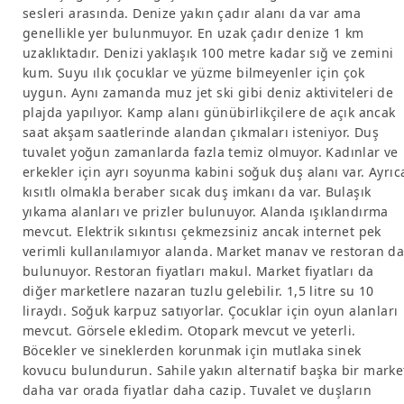
sesleri arasında. Denize yakın çadır alanı da var ama
genellikle yer bulunmuyor. En uzak çadır denize 1 km
uzaklıktadır. Denizi yaklaşık 100 metre kadar sığ ve zemini
kum. Suyu ılık çocuklar ve yüzme bilmeyenler için çok
uygun. Aynı zamanda muz jet ski gibi deniz aktiviteleri de
plajda yapılıyor. Kamp alanı günübirlikçilere de açık ancak
saat akşam saatlerinde alandan çıkmaları isteniyor. Duş
tuvalet yoğun zamanlarda fazla temiz olmuyor. Kadınlar ve
erkekler için ayrı soyunma kabini soğuk duş alanı var. Ayrıc
kısıtlı olmakla beraber sıcak duş imkanı da var. Bulaşık
yıkama alanları ve prizler bulunuyor. Alanda ışıklandırma
mevcut. Elektrik sıkıntısı çekmezsiniz ancak internet pek
verimli kullanılamıyor alanda. Market manav ve restoran d
bulunuyor. Restoran fiyatları makul. Market fiyatları da
diğer marketlere nazaran tuzlu gelebilir. 1,5 litre su 10
liraydı. Soğuk karpuz satıyorlar. Çocuklar için oyun alanları
mevcut. Görsele ekledim. Otopark mevcut ve yeterli.
Böcekler ve sineklerden korunmak için mutlaka sinek
kovucu bulundurun. Sahile yakın alternatif başka bir marke
daha var orada fiyatlar daha cazip. Tuvalet ve duşların