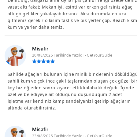
Deniz sığ, dalgasız ama kiyilar pis çamur rengi özetle deniz
vasat altı fakat; Mekan iyi, esinti var erken gelirsiniz ağaç
alti gölgelikler yakalayabilirsiniz. Aksi durumda en uca
gitmeniz gerekir o kisim taslik ve pis yerler çöp. Beach kism
kum ve yerler daha temiz.
Misafir
20/08/2025 Tarihinde Yazıldı - GetYourGuide
Sahilde ağaçları bulunan içine minik bir derenin döküldüğ
sahili kum ve çok ince çakıl taşlarından oluşan çok güzel bi
koy biz öğleden sonra ziyaret ettik kalabalık değidi. İçinde
özel ve belediyeye ait olduğunu düşündüğüm 2 adet
işletme var kendiniz kamp sandelyenizi getirip ağaçların
altında oturabilirsiniz.
Misafir
23/08/2025 Tarihinde Yazıldı - GetYourGuide