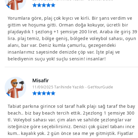
Yorumlara göre, plaj çok kıyıcı ve kirli. Bir şans verdim ve
gittim ve hoşuma gitti. Orman doğa kokuyor, ücretli bir
plajdaydık 1 şezlong +1 şemsiye 200 liret. Araba ile giriş 39
lira. plaj temiz, bölge geniş, bölgede voleybol sahası, oyun
alanı, bar var. Deniz kumla çamurlu, gezegendeki
insanlarımız sayesinde denizde çöp var. İşte plaj ve
belediyenin suçu yok! suçlu sensin! insanlar!
Misafir
11/09/2025 Tarihinde Yazıldı - GetYourGuide
Tabiat parkına girince sol taraf halk plajı sağ taraf the bay
beach.. biz bay beach tercih ettik. 2şezlong 1 şemsiye 300
tl. Voleybol sahası var. çim alan ve sahilde şezlonglar var
isteğinize göre seçebilirsiniz. Denizi çok güzel tabanı ince
kum.. kayalık yok. 2 gün önce sea me ye gitmiştik. Fiyatlar