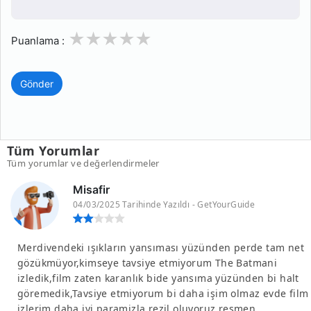
1
2
3
4
5
Puanlama :
Gönder
Tüm Yorumlar
Tüm yorumlar ve değerlendirmeler
Misafir
04/03/2025 Tarihinde Yazıldı - GetYourGuide
Merdivendeki ışıkların yansıması yüzünden perde tam net
gözükmüyor,kimseye tavsiye etmiyorum The Batmani
izledik,film zaten karanlık bide yansıma yüzünden bi halt
göremedik,Tavsiye etmiyorum bi daha işim olmaz evde film
izlerim daha iyi paramizla rezil oluyoruz resmen