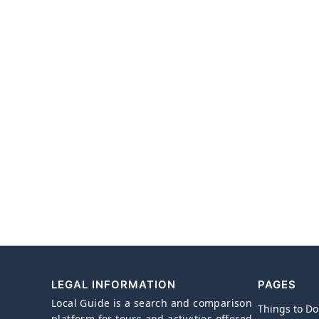
LEGAL INFORMATION
PAGES
Local Guide is a search and comparison
Things to Do
platform for tours and activities offered