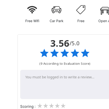
Free Wifi
Car Park
Free
Open A
3.56
/5.0
(9 According to Evaluation Score)
1
2
3
4
5
Scoring :