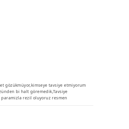
net gözükmüyor,kimseye tavsiye etmiyorum
üzünden bi halt göremedik,Tavsiye
i paramizla rezil oluyoruz resmen