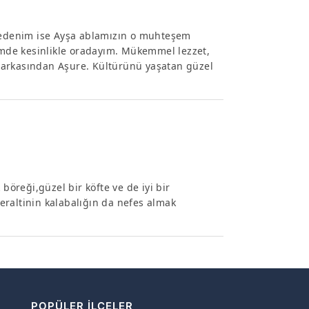
 nedenim ise Ayşa ablamızın o muhteşem
şimde kesinlikle oradayım. Mükemmel lezzet,
 arkasından Aşure. Kültürünü yaşatan güzel
böreği,güzel bir köfte ve de iyi bir
eraltinin kalabalığın da nefes almak
POPÜLER İLÇELER