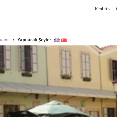
Keşfet
uanı)
•
Yapılacak Şeyler