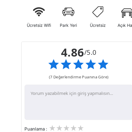
Ücretsiz Wifi
Park Yeri
Ücretsiz
Açık H
4.86
/5.0
(7 Değerlendirme Puanına Göre)
1
2
3
4
5
Puanlama :