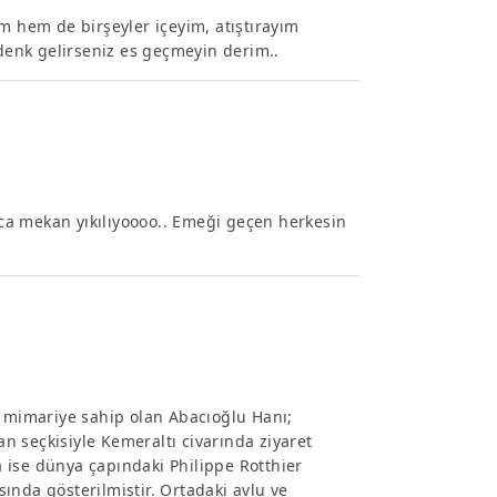
m hem de birşeyler içeyim, atıştırayım
enk gelirseniz es geçmeyin derim..
rıca mekan yıkılıyoooo.. Emeği geçen herkesin
r mimariye sahip olan Abacıoğlu Hanı;
an seçkisiyle Kemeraltı civarında ziyaret
da ise dünya çapındaki Philippe Rotthier
ında gösterilmiştir. Ortadaki avlu ve