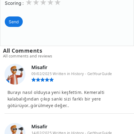
1
2
3
4
5
Scoring :
Send
All Comments
All comments and reviews
Misafir
09/02/2025 Written in History - GetYourGuide
Burayı nasıl olduysa yeni keşfettim. Kemeralti
kalabalığından çıkıp sanki sizi farklı bir yere
götürüyor..görülmeye değer..
Misafir
14/02/2025 Written in History - GetYourGuide