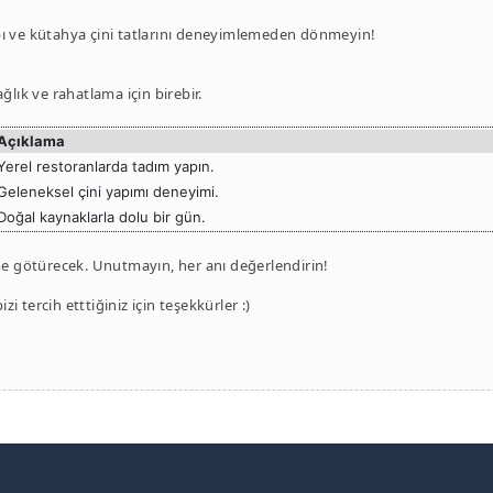
bı ve kütahya çini tatlarını deneyimlemeden dönmeyin!
ğlık ve rahatlama için birebir.
Açıklama
Yerel restoranlarda tadım yapın.
Geleneksel çini yapımı deneyimi.
Doğal kaynaklarla dolu bir gün.
ime götürecek. Unutmayın, her anı değerlendirin!
zi tercih etttiğiniz için teşekkürler :)