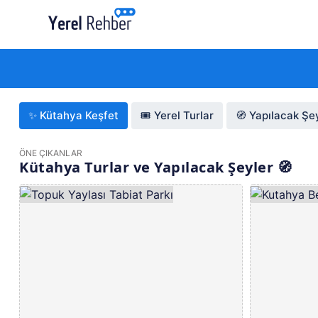
✨ Kütahya Keşfet
🎟️ Yerel Turlar
🧭 Yapılacak Şe
ÖNE ÇIKANLAR
Kütahya Turlar ve Yapılacak Şeyler 🧭