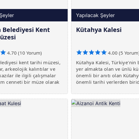
Şeyler
Yapılacak Şeyler
 Belediyesi Kent
Kütahya Kalesi
Müzesi
4.70 (10 Yorum)
4.00 (5 Yorum
ediyesi kent tarihi müzesi,
Kütahya Kalesi, Türkiye'nin 
ar, arkeolojik kalıntılar ve
yer almakta olan ve ünlü k
azılar ile ilgili çalışmalar
önemli bir anıtı olan Kütahy
zm cenneti bir müze olarak
önemli tarihi yerlerden biri
tadır. Kütahya, Türkiye'nin
Kalesi, M.S 1. ve 2. yüzyıl a
lu bölgesinde bulunan çok
Selçuklu İmparatorluğu tar
şehirdir. Kü
inşa edilmiş, Türk tarihiyle 