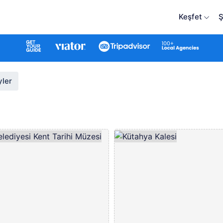
Keşfet
Ş
yler