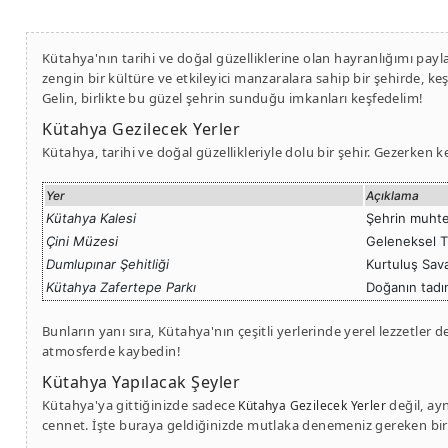
Kütahya'nın tarihi ve doğal güzelliklerine olan hayranlığımı pay
zengin bir kültüre ve etkileyici manzaralara sahip bir şehirde, ke
Gelin, birlikte bu güzel şehrin sunduğu imkanları keşfedelim!
Kütahya Gezilecek Yerler
Kütahya, tarihi ve doğal güzellikleriyle dolu bir şehir. Gezerken
Yer
Açıklama
Kütahya Kalesi
Şehrin muhteş
Çini Müzesi
Geleneksel Tü
Dumlupınar Şehitliği
Kurtuluş Sava
Kütahya Zafertepe Parkı
Doğanın tadın
Bunların yanı sıra, Kütahya'nın çeşitli yerlerinde yerel lezzetler 
atmosferde kaybedin!
Kütahya Yapılacak Şeyler
Kütahya'ya gittiğinizde sadece
değil, ay
Kütahya Gezilecek Yerler
cennet. İşte buraya geldiğinizde mutlaka denemeniz gereken bir