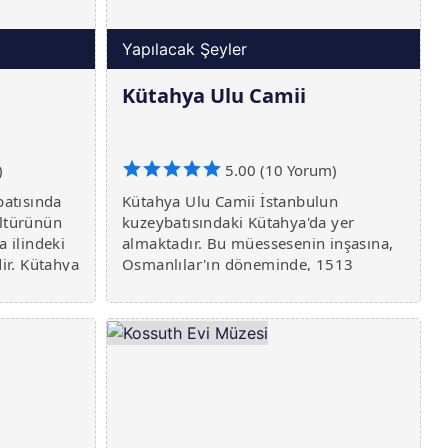
Yapılacak Şeyler
Kütahya Ulu Camii
)
5.00 (10 Yorum)
batısında
Kütahya Ulu Camii İstanbulun
ültürünün
kuzeybatısındaki Kütahya'da yer
a ilindeki
almaktadır. Bu müessesenin inşasına,
dir. Kütahya
Osmanlılar'ın döneminde, 1513
rasında
yılında Sultan II. Bayezid döneminde
afından
başlandı. Ancak, tamamlanması
b
İslamoğullarının hükümdarı II. Murad
tarafından 1569 yılında