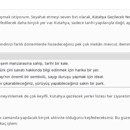
laşmak istiyorum. Seyahat etmeyi seven biri olarak,
Kütahya Gezilecek Yer
şfedilecek daha birçok yer var. Kütahya, sadece tarihi yapılarıyla değil, 
 kendinizi farklı dönemlerde hissedeceğiniz pek çok mekân mevcut. Benim 
em manzarasına sahip, tarihi bir kale.
rk çini sanatı hakkında bilgi edinmek için harika bir yer.
şı'nın önemli bir sembolü, saygı duruşu yapmak için ideal.
ı çıkarabileceğiniz, yürüyüş yapabileceğiniz sakin bir park.
deneyimlemek de çok keyifli. Kütahya gezilecek yerler listesi her ziyareti
nı zamanda yapılacak birçok aktivite olduğunu keşfedeceksiniz. Bu güzel 
kaç işlem: