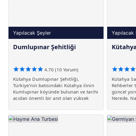
Yapılacak Şeyler
Yapılacak 
Dumlupınar Şehitliği
Kütahya
4.70 (10 Yorum)
Kütahya Dumlupınar Şehitliği,
Kütahya Sa
Türkiye’nin batısındaki Kütahya ilinin
Rehberler 
Kumlupınar köyünde bulunan ve tarihi
güncel yor
açıdan önemli bir anıt olan yüksek
Nerede, Nas
tepeden oluşan bir şehitliktir. Şehitlik
fazlası bur
orman içerisinde, yaklaşık 500 metre
yükseklikteki tepeden inşa edilmişti