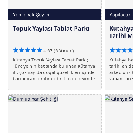
Yapılacak Şeyler
Yapılacak 
Topuk Yaylası Tabiat Parkı
Kutahya
Tarihi 
4.67 (6 Yorum)
Kütahya Topuk Yaylası Tabiat Parkı;
Kütahya bel
Türkiye'nin batısında bulunan Kütahya
tarihi anıtl
ili, çok sayıda doğal güzellikleri içinde
arkeolojik k
barındıran bir ilimizdir. İlin güneyinde
yapan turi
bulunan Topuk Yaylası Tabiat Parkı, bu
öne çıkmak
güzellikleri arasında önemli bir yer
Batı Anado
edinmektedir.
önemli bir 