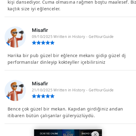
kişi dansediyor. Cuma olmasına rağmen boştu maalesef. Bi
kaçtık size iyi eğlenceler.
Misafir
09/10/2025 Written in History - GetYourGuide
Harika bir pub güzel bir eğlence mekanı gidip güzel dj
performanslar dinleyip kokteyller içebilirsiniz
Misafir
21/10/2025 Written in History - GetYourGuide
Bence çok güzel bir mekan. Kapıdan girdiğiniz andan
itibaren bütün çalışanlar güleryüzlüydü.