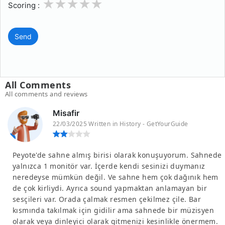
1
2
3
4
5
Scoring :
Send
All Comments
All comments and reviews
Misafir
22/03/2025 Written in History - GetYourGuide
Peyote'de sahne almış birisi olarak konuşuyorum. Sahnede
yalnızca 1 monitör var. İçerde kendi sesinizi duymanız
neredeyse mümkün değil. Ve sahne hem çok dağınık hem
de çok kirliydi. Ayrıca sound yapmaktan anlamayan bir
sesçileri var. Orada çalmak resmen çekilmez çile. Bar
kısmında takılmak için gidilir ama sahnede bir müzisyen
olarak veya dinleyici olarak gitmenizi kesinlikle önermem.