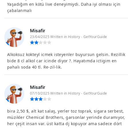
Yaşadığım en kötü live deneyimiydi. Daha iyi olması için
çabalanmalı
Misafir
23/04/2025 Written in History - GetYourGuide
Alkoksuz kokteyl icmek isteyenler buyursun gelsin. Rezillik
bide 8 cl alkol car icinde diyor ?. Hayatımda ictigim en
pahalı soda 40 tl. Re-zil-lik.
Misafir
07/10/2025 Written in History - GetYourGuide
bira 2,50 $, alt kat salaş, yerler toz toprak, sigara serbest,
müzikler Chemical Brothers, garsonlar yerinde duramıyor,
her çeşit insan var. üst katta dj kopuyor ama sadece dört