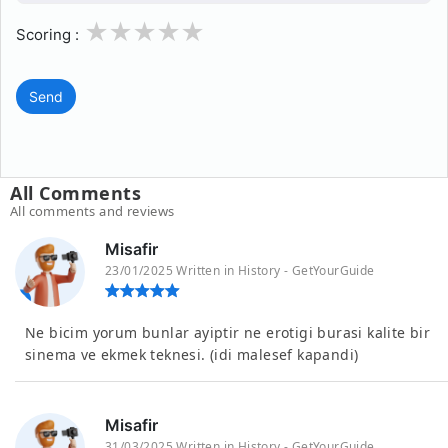
1
2
3
4
5
Scoring :
Send
All Comments
All comments and reviews
Misafir
23/01/2025 Written in History - GetYourGuide
Ne bicim yorum bunlar ayiptir ne erotigi burasi kalite bir
sinema ve ekmek teknesi. (idi malesef kapandi)
Misafir
31/03/2025 Written in History - GetYourGuide