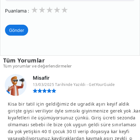
1
2
3
4
5
Puanlama :
Gönder
Tüm Yorumlar
Tüm yorumlar ve değerlendirmeler
Misafir
13/03/2025 Tarihinde Yazıldı - GetYourGuide
Kisa bir tatil için geldiğimiz de ugradik aşırı keyif aldik
girişte giysi veriliyor öyle sımsıkı giyinmenize gerek yok .ka
kıyafetleri ile üşümüyorsunuz çünkü. Giriş ücreti sezonda
olmaması sebebi ile bize çok uygun geldi süre sınırlaması
da yok yetişkin 40 tl çocuk 30 tl verip doyasıya kar keyfi
yaşayabiliyorsunuz.kaydiraklardan kaymak aşırı zevkli ☺