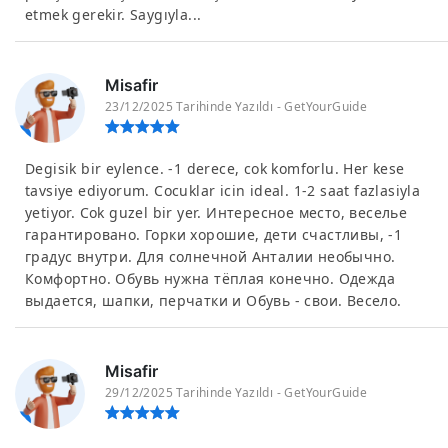
etmek gerekir. Saygıyla...
Misafir
23/12/2025 Tarihinde Yazıldı - GetYourGuide
Degisik bir eylence. -1 derece, cok komforlu. Her kese
tavsiye ediyorum. Cocuklar icin ideal. 1-2 saat fazlasiyla
yetiyor. Cok guzel bir yer. Интересное место, веселье
гарантировано. Горки хорошие, дети счастливы, -1
градус внутри. Для солнечной Анталии необычно.
Комфортно. Обувь нужна тёплая конечно. Одежда
выдается, шапки, перчатки и Обувь - свои. Весело.
Misafir
29/12/2025 Tarihinde Yazıldı - GetYourGuide