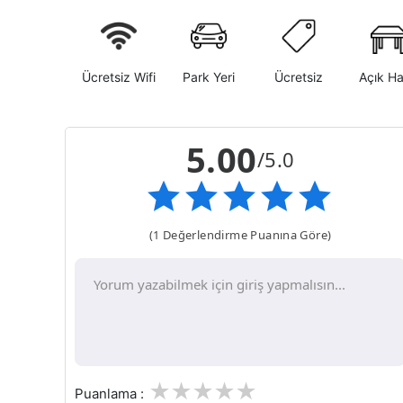
Ücretsiz Wifi
Park Yeri
Ücretsiz
Açık H
5.00
/5.0
(1 Değerlendirme Puanına Göre)
1
2
3
4
5
Puanlama :