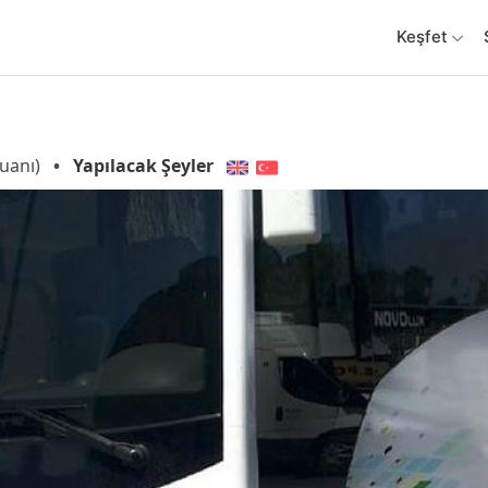
Keşfet
uanı)
•
Yapılacak Şeyler