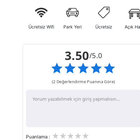
Ücretsiz Wifi
Park Yeri
Ücretsiz
Açık H
3.50
/5.0
(2 Değerlendirme Puanına Göre)
1
2
3
4
5
Puanlama :