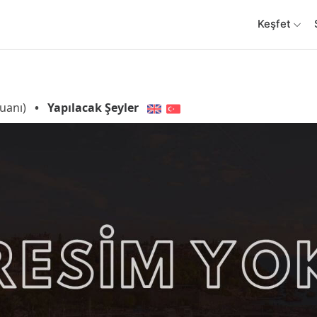
Keşfet
uanı)
•
Yapılacak Şeyler