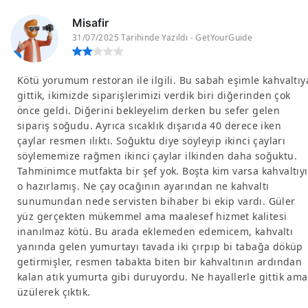
Misafir
31/07/2025 Tarihinde Yazıldı - GetYourGuide
Kötü yorumum restoran ile ilgili. Bu sabah eşimle kahvaltıy
gittik, ikimizde siparişlerimizi verdik biri diğerinden çok
önce geldi. Diğerini bekleyelim derken bu sefer gelen
sipariş soğudu. Ayrıca sıcaklık dışarıda 40 derece iken
çaylar resmen ılıktı. Soğuktu diye söyleyip ikinci çayları
söylememize rağmen ikinci çaylar ilkinden daha soğuktu.
Tahminimce mutfakta bir şef yok. Boşta kim varsa kahvaltıyı
o hazırlamış. Ne çay ocağının ayarından ne kahvaltı
sunumundan nede servisten bihaber bi ekip vardı. Güler
yüz gerçekten mükemmel ama maalesef hizmet kalitesi
inanılmaz kötü. Bu arada eklemeden edemicem, kahvaltı
yanında gelen yumurtayı tavada iki çırpıp bi tabağa döküp
getirmişler, resmen tabakta biten bir kahvaltının ardından
kalan atık yumurta gibi duruyordu. Ne hayallerle gittik ama
üzülerek çıktık.