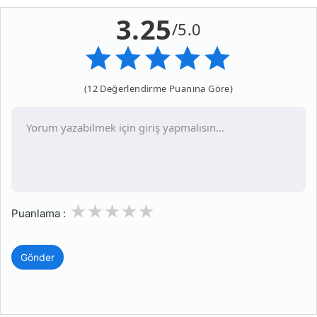
3.25
/5.0
(12 Değerlendirme Puanına Göre)
1
2
3
4
5
Puanlama :
Gönder