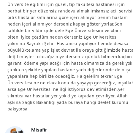
Üniversite eğitimi için güzel, tıp fakültesi hastanesi için
berbat bir yer düzensiz randevu almak imkansız acil servisi
bitik hastalar kafalarına göre içeri alınıyor benim hastam
neden içeri alınmıyor derseniz kapıyı gösteriyorlar.Son
tahlilde bir yıldır gide gele Ege Üniversitesini ve olanı
biteni iyice çözdüm,neden derseniz Ege Üniversitesi
yakınına Bayraklı Şehir Hastanesi yapılıyor hemde devasa
büyüklükte,ama yap işlet devret ile oraya gittiğimizde hast
değil müşteri olacağız niye derseniz günlük bilmem kaçbin
garanti ödeme yapılacağı için hasta olmamıza da gerek yok
çünkü o şekilde yapılan hastane yada diğerlerinde de o işi
yapanlara hep birlikte ödeceğiz. Ha gelelim tekrar Ege
Üniversitesi ne ne olacak onu da yaşayıp göreceğiz, inşalla
arsa Ege Üniversitesi ne ilgi istiyoruz devletimizden,yer
sıkıntısı var hastalar yer yok diye kapıdan çevriliyor, Allah
aşkına Sağlık Bakanlığı yada buraya hangi devlet kurumu
bakıyorsa
Misafir