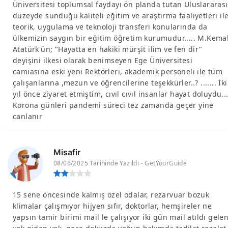
Üniversitesi toplumsal faydayı ön planda tutan Uluslararası
düzeyde sunduğu kaliteli eğitim ve araştırma faaliyetleri il
teorik, uygulama ve teknoloji transferi konularında da
ülkemizin saygın bir eğitim öğretim kurumudur..... M.Kema
Atatürk'ün; "Hayatta en hakiki mürşit ilim ve fen dir"
deyişini ilkesi olarak benimseyen Ege Üniversitesi
camiasına eski yeni Rektörleri, akademik personeli ile tüm
çalışanlarına ,mezun ve öğrencilerine teşekkürler..? ....... İki
yıl önce ziyaret etmiştim, cıvıl cıvıl insanlar hayat doluydu...
Korona günleri pandemi süreci tez zamanda geçer yine
canlanır
Misafir
08/06/2025 Tarihinde Yazıldı - GetYourGuide
15 sene öncesinde kalmış özel odalar, rezarvuar bozuk
klimalar çalışmıyor hijyen sıfır, doktorlar, hemşireler ne
yapsın tamir birimi mail le çalışıyor iki gün mail atıldı gele