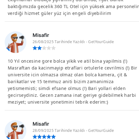
baktığımızda gecelik 360 TL Otel için yüksek ama personeli
verdiği hizmet güler yüz için engeli diyebilirim
Misafir
26/08/2025 Tarihinde Yazıldı - GetYourGuide
10 Yıl oncesine gore bolca yikik ve atil bina yapilmis (!)
Masraftan da kacinmayip etraflari ortulerle cevrilmis (!) Bir
universite icin olmazsa olmaz olan bolca kamera, çit &
barikatlar ve 15 temmuz aniti bizim zamanimiza
yetismemisti; simdi efsane olmus (!) Bari yollari elden
gecirseydiniz. Gecen zamana inat geriye gidebilmek harbi
meziyet; universite yonetimini tebrik ederim:)
Misafir
28/09/2025 Tarihinde Yazıldı - GetYourGuide