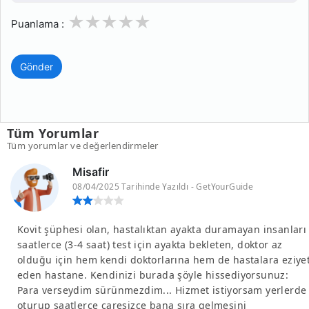
1
2
3
4
5
Puanlama :
Gönder
Tüm Yorumlar
Tüm yorumlar ve değerlendirmeler
Misafir
08/04/2025 Tarihinde Yazıldı - GetYourGuide
Kovit şüphesi olan, hastalıktan ayakta duramayan insanları
saatlerce (3-4 saat) test için ayakta bekleten, doktor az
olduğu için hem kendi doktorlarına hem de hastalara eziye
eden hastane. Kendinizi burada şöyle hissediyorsunuz:
Para verseydim sürünmezdim... Hizmet istiyorsam yerlerde
oturup saatlerce çaresizce bana sıra gelmesini