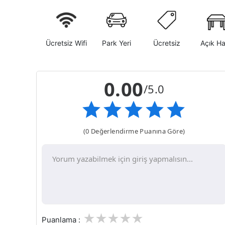
Ücretsiz Wifi
Park Yeri
Ücretsiz
Açık H
0.00
/5.0
(0 Değerlendirme Puanına Göre)
1
2
3
4
5
Puanlama :