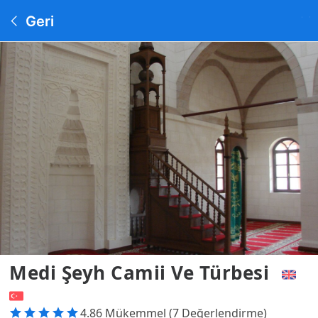
Geri
Medi Şeyh Camii Ve Türbesi
4.86 Mükemmel (7 Değerlendirme)