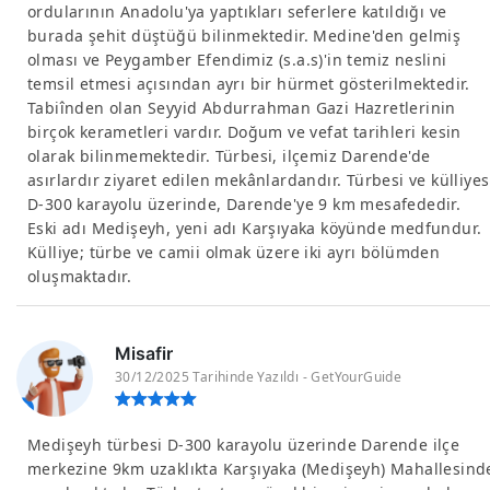
ordularının Anadolu'ya yaptıkları seferlere katıldığı ve
burada şehit düştüğü bilinmektedir. Medine'den gelmiş
olması ve Peygamber Efendimiz (s.a.s)'in temiz neslini
temsil etmesi açısından ayrı bir hürmet gösterilmektedir.
Tabiînden olan Seyyid Abdurrahman Gazi Hazretlerinin
birçok kerametleri vardır. Doğum ve vefat tarihleri kesin
olarak bilinmemektedir. Türbesi, ilçemiz Darende'de
asırlardır ziyaret edilen mekânlardandır. Türbesi ve külliyes
D-300 karayolu üzerinde, Darende'ye 9 km mesafededir.
Eski adı Medişeyh, yeni adı Karşıyaka köyünde medfundur.
Külliye; türbe ve camii olmak üzere iki ayrı bölümden
oluşmaktadır.
Misafir
30/12/2025 Tarihinde Yazıldı - GetYourGuide
Medişeyh türbesi D-300 karayolu üzerinde Darende ilçe
merkezine 9km uzaklıkta Karşıyaka (Medişeyh) Mahallesind