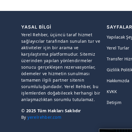
YASAL BILGI
SAYFALA
Yerel Rehber, üçüncü taraf hizmet
Yapılacak Şe
sağlayıcılar tarafından sunulan tur ve
aktiviteler için bir arama ve
Yerel Turlar
karşılaştırma platformudur. Sitemiz
Transfer Hiz
üzerinden yapılan yönlendirmeler
sonucu gerçekleşen rezervasyonlar,
Gizlilik Politi
ödemeler ve hizmetin sunulması
tamamen ilgili partner sitenin
Hakkımızda
sorumluluğundadır. Yerel Rehber, bu
KVKK
işlemlerden doğabilecek herhangi bir
anlaşmazlıktan sorumlu tutulamaz.
İletişim
© 2025 Tüm Hakları Saklıdır
By
yerelrehber.com