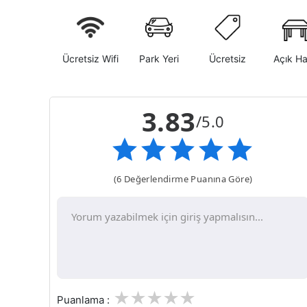
Ücretsiz Wifi
Park Yeri
Ücretsiz
Açık H
3.83
/5.0
(6 Değerlendirme Puanına Göre)
1
2
3
4
5
Puanlama :