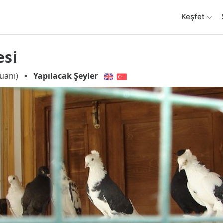
Keşfet
esi
uanı)
•
Yapılacak Şeyler