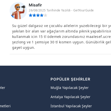
Misafir
26/08/2025 Tarihinde Yazıldı - GetYourGuide
Su güzel dalgasız ve çocuklu ailelerin yuzebilecegi bir
yakılan bir alan var ağaçlarım altında piknik yapabiliris
kullanmak icin 15 tl ödemek zorundasınız maalesef.ucret
şezlong ve 1 şemsiye 30 tl kısmen uygun. Günübirlik ge
gayet uygun.
R
POPÜLER ŞEHIRLER
yler
Muğla Yapılacak Şeyler
Antalya Yapılacak Şeyler
metleri
İstanbul Yapılacak Şeyler