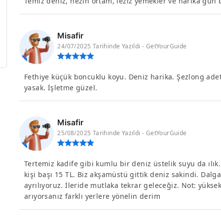
Temiz deniz, nezih ortam, leziz yemekler ve harika gün b
Misafir
24/07/2025 Tarihinde Yazıldı - GetYourGuide
Fethiye küçük boncuklu koyu. Deniz harika. Şezlong adet 
yasak. İşletme güzel.
Misafir
25/08/2025 Tarihinde Yazıldı - GetYourGuide
Tertemiz kadife gibi kumlu bir deniz üstelik suyu da ılık.
kişi başı 15 TL. Biz akşamüstü gittik deniz sakindi. Dalg
ayrılıyoruz. İleride mutlaka tekrar geleceğiz. Not: yüksek
arıyorsanız farklı yerlere yönelin derim