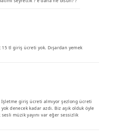
atımı seyrettik ? e daha ne olsun? ?
15 tl giriş ücreti yok. Dışardan yemek
 İşletme giriş ücreti almıyor şezlong ücreti
a yok denecek kadar azdı. Biz aşık olduk öyle
 sesli müzik yayını var eğer sessizlik