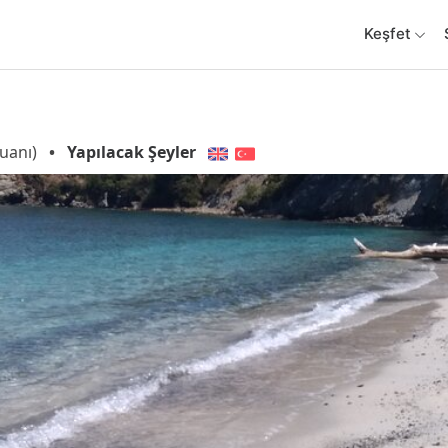
Keşfet
uanı)
•
Yapılacak Şeyler