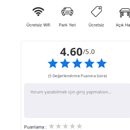
Ücretsiz Wifi
Park Yeri
Ücretsiz
Açık H
4.60
/5.0
(5 Değerlendirme Puanına Göre)
1
2
3
4
5
Puanlama :